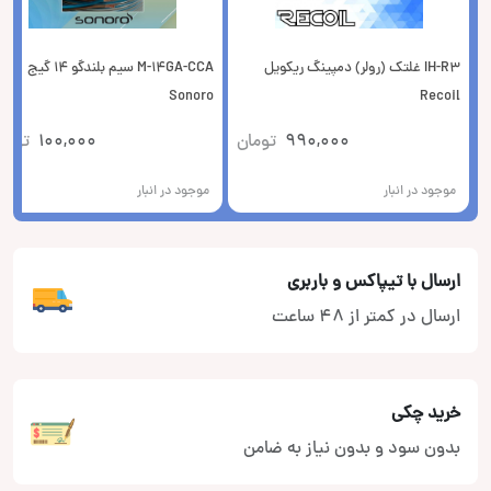
IH-R3 غلتک (رولر) دمپینگ ریکویل
M-14GA-CCA سیم بلندگو 14 گیج
Sonoro
Recoil
990,000
تومان
100,000
توما
موجود در انبار
موجود در انبار
ارسال با تیپاکس و باربری
ارسال در کمتر از 48 ساعت
خرید چکی
بدون سود و بدون نیاز به ضامن