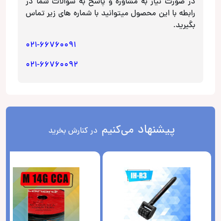
در صورت نیاز به مشاوره و پاسخ به سوالات شما در
رابطه با این محصول میتوانید با شماره های زیر تماس
بگیرید.
021-66760091
021-66760092
پیشنهاد
می‌کنیم
در کنارش بخرید