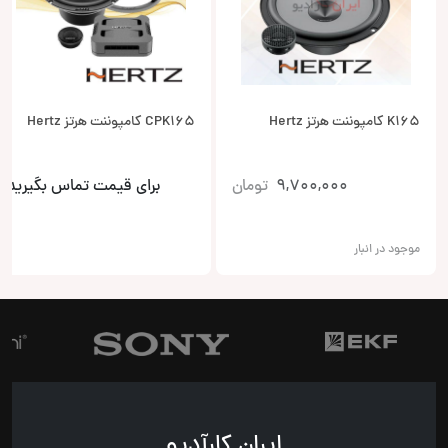
K165 کامپوننت هرتز Hertz
CPK165 کامپوننت هرتز Hertz
9,700,000
تومان
برای قیمت تماس بگیرید
موجود در انبار
ایران کارآدیو