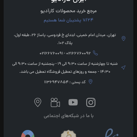
مرجع خرید محصولات کارآدیو
7/24 پشتیبان شما هستیم
تهران، میدان امام خمینی، ابتدای خ فردوسی، پاساژ 26، طبقه اول،
پلاک 102.
02166760092 - 02166760091
شنبه تا چهارشنبه از ساعت 9:30 الی 19 - پنجشنبه از ساعت 9:30 الی
14:30 - جمعه و روزهای تعطیل فروشگاه تعطیل می باشد.
کد پستی : 1136947854
با ما در شبکه‌های اجتماعی