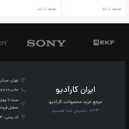
موجود در انبار
موجود در انبار
تهران، میدان امام 
ایران کارآدیو
760092 - 02166760091
مرجع خرید محصولات کارآدیو
تعطیل فروشگ
7/24 پشتیبان شما هستیم
کد پستی : 1136947854