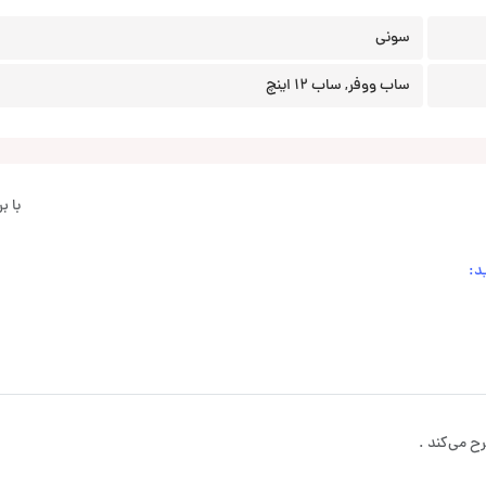
سونی
ساب ووفر, ساب 12 اینچ
با 
د:
ح می‌کند .