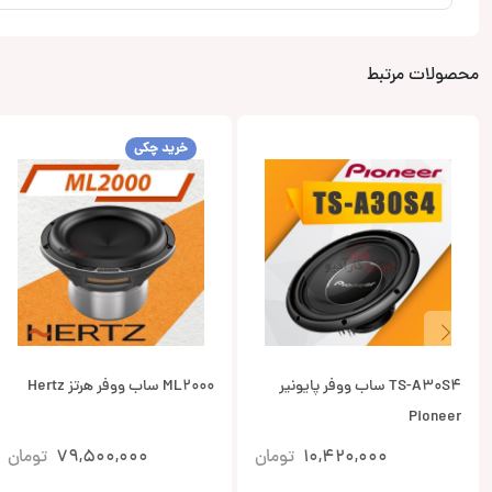
محصولات مرتبط
خرید چکی
TS-A30S4 ساب ووفر پایونیر
ML2000 ساب ووفر هرتز Hertz
Pioneer
10,420,000
تومان
79,500,000
تومان