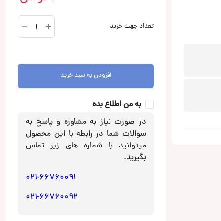
XS-
تعداد جهت خرید
NW1201
ساب
ووفر
سونی
افزودن به سبد خرید
SONY
عدد
به من اطلاع بده
در صورت نیاز به مشاوره و پاسخ به
سوالات شما در رابطه با این محصول
میتوانید با شماره های زیر تماس
بگیرید.
021-66760091
021-66760092