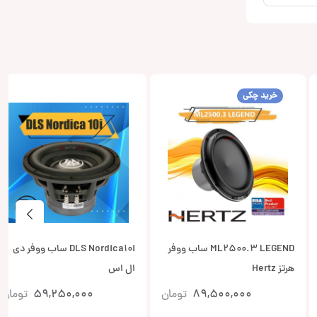
خرید چکی
ML2500.3 LEGEND ساب ووفر
DLS Nordica10i ساب ووفر دی
هرتز Hertz
ال اس
89,500,000
تومان
59,250,000
تومان