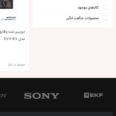
کالاهای موجود
محصولات شگفت انگیر
مدل E77+E7
0
موجود در انبار