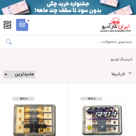
0
لایتنینگ اودیو
فیلترها