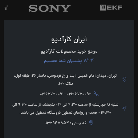
ایران کارآدیو
مرجع خرید محصولات کارآدیو
7/24 پشتیبان شما هستیم
تهران، میدان امام خمینی، ابتدای خ فردوسی، پاساژ 26، طبقه اول،
پلاک 102.
02166760092 - 02166760091
شنبه تا چهارشنبه از ساعت 9:30 الی 19 - پنجشنبه از ساعت 9:30 الی
14:30 - جمعه و روزهای تعطیل فروشگاه تعطیل می باشد.
کد پستی : 1136947854