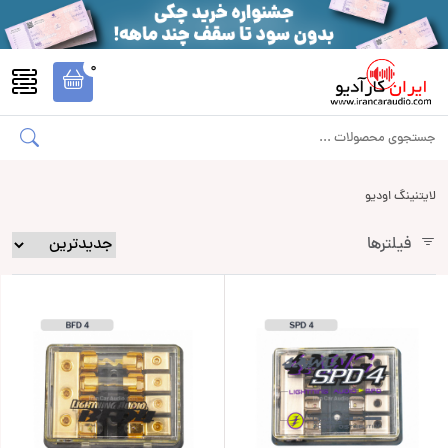
0
لایتنینگ اودیو
فیلترها