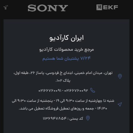
ایران کارآدیو
مرجع خرید محصولات کارآدیو
7/24 پشتیبان شما هستیم
تهران، میدان امام خمینی، ابتدای خ فردوسی، پاساژ 26، طبقه اول،
پلاک 102.
02166760092 - 02166760091
شنبه تا چهارشنبه از ساعت 9:30 الی 19 - پنجشنبه از ساعت 9:30 الی
14:30 - جمعه و روزهای تعطیل فروشگاه تعطیل می باشد.
کد پستی : 1136947854