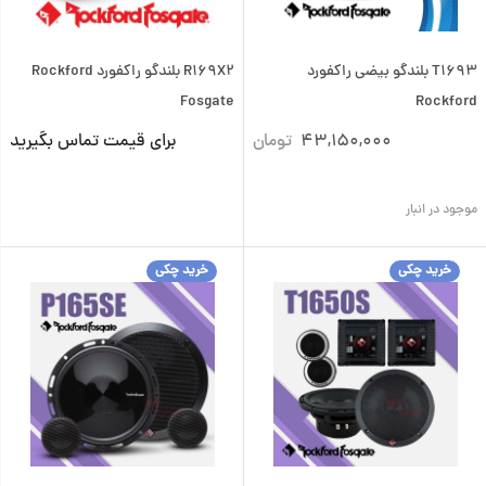
T1693 بلندگو بیضی راکفورد
R169X2 بلندگو راکفورد Rockford
Fosgate
Rockford
43,150,000
تومان
برای قیمت تماس بگیرید
موجود در انبار
خرید چکی
خرید چکی