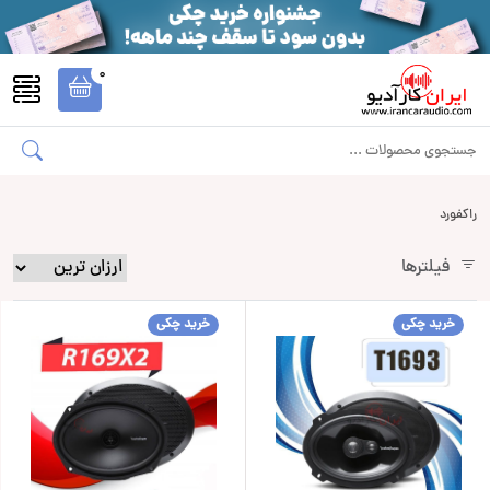
0
راکفورد
فیلترها
خرید چکی
خرید چکی