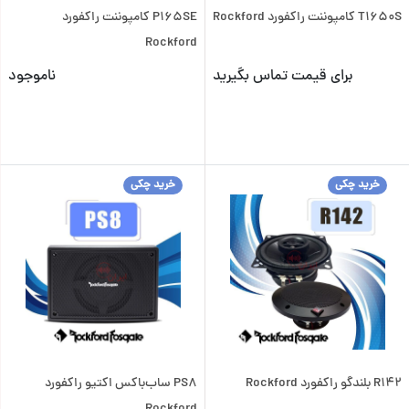
T1650S کامپوننت راکفورد Rockford
P165SE کامپوننت راکفورد
Rockford
برای قیمت تماس بگیرید
ناموجود
خرید چکی
خرید چکی
R142 بلندگو راکفورد Rockford
PS8 ساب‌باکس اکتیو راکفورد