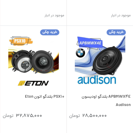
موجود در انبار
موجود در انبار
خرید چکی
خرید چکی
APBMWX4E بلندگو اودیسون
PSX10 بلندگو اتون Eton
Audison
28,500,000
تومان
32,875,000
تومان