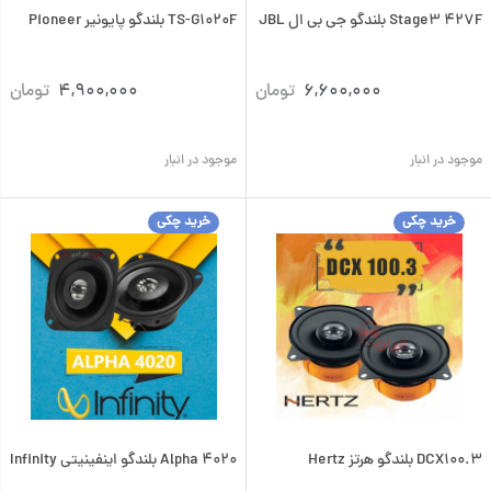
Stage3 427F بلندگو جی بی ال JBL
TS-G1020F بلندگو پایونیر Pioneer
6,600,000
تومان
4,900,000
تومان
موجود در انبار
موجود در انبار
خرید چکی
خرید چکی
DCX100.3 بلندگو هرتز Hertz
Alpha 4020 بلندگو اینفینیتی Infinity