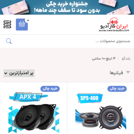
0
بلندگو
4 اینچ-10 سانتی
فیلترها
خرید چکی
خرید چکی