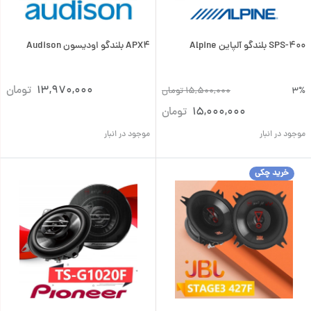
SPS-400 بلندگو آلپاین Alpine
APX4 بلندگو اودیسون Audison
13,970,000
تومان
3%
15,500,000
تومان
15,000,000
تومان
موجود در انبار
موجود در انبار
خرید چکی