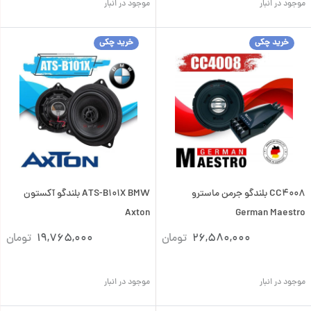
موجود در انبار
موجود در انبار
خرید چکی
خرید چکی
CC4008 بلندگو جرمن ماسترو
ATS-B101X BMW بلندگو آکستون
Axton
German Maestro
26,580,000
تومان
19,765,000
تومان
موجود در انبار
موجود در انبار