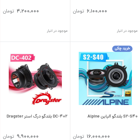
6,100,000
تومان
4,200,000
تومان
موجود در انبار
موجود در انبار
خرید چکی
S2-S40 بلندگو آلپاین Alpine
DC-402 بلندگو درگ استر Dragster
16,000,000
تومان
9,900,000
تومان