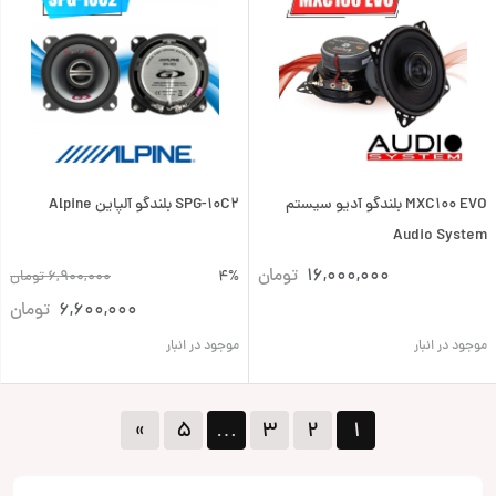
MXC100 EVO بلندگو آدیو سیستم
SPG-10C2 بلندگو آلپاین Alpine
Audio System
16,000,000
تومان
4%
6,900,000
تومان
6,600,000
تومان
موجود در انبار
موجود در انبار
»
۵
…
۳
۲
۱