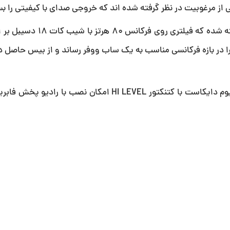
ز مرغوبیت در نظر گرفته شده اند که خروجی صدای با کیفیتی را بس
در این آمپلی فایر کلید انتخاب فیلتر پایین گذر نیز در نظر گرفته ش
توان همه ی 170 وات توان خروجی را در بازه فرکانسی مناسب به یک ساب ووفر رساند و از بیس حا
سیستم تهویه و مدار گردش هوا به همراه هیت سینک آلومینیوم دایکاست با کتنکتور HI LEVEL امکان 