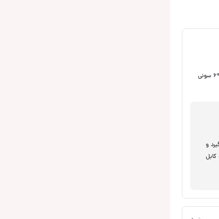
سلام و عرض ادب بنده قصد خرید این محصول رو داشتم میخواستم در مورد این کالا نظرتون رو بدونم این محصول رو برای پخش 416 سونی به همراه بلندگو 6951 سونی
. یک پله بالاتر 702 کنوود قرار میگیرد و
 کابل