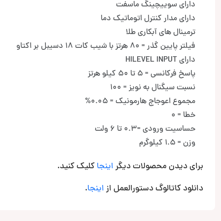
دارای سوییچینگ ماسفت
دارای مدار کنترل اتوماتیک دما
ترمینال های آبکاری طلا
فیلتر پایین گذر = 80 هرتز با شیب کات 18 دسیبل بر اکتاو
دارای HILEVEL INPUT
پاسخ فرکانسی = 5 تا 50 کیلو هرتز
نسبت سیگنال به نویز = 100
مجموع اعوجاج هارمونیک = 0.05%
خطا = 0
حساسیت ورودی =0.3 تا 6 ولت
وزن = 1.5 کیلوگرم
برای دیدن محصولات دیگر
اینجا
کلیک کنید.
دانلود کاتالوگ دستورالعمل از
اینجا
.