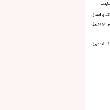
ازند.
ده که فیلتری روی فرکانس 80 هرتز با شیب کات 18 دسیبل بر اکتاو اعمال
صل در اتوموبیل
نصب با رادیو پخش فابریک اتومبیل