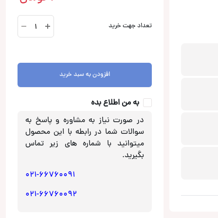
XM-
تعداد جهت خرید
N502
آمپلی
فایر
سونی
افزودن به سبد خرید
Sony
عدد
به من اطلاع بده
در صورت نیاز به مشاوره و پاسخ به
سوالات شما در رابطه با این محصول
میتوانید با شماره های زیر تماس
بگیرید.
021-66760091
021-66760092