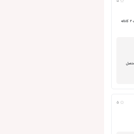
5
سلام من این امپلی فایر رو با یک جفت باند 6951 سونی و پخش 416 سونی دارم خواستم ببینم میتونم برای نصب باندهای جدید درهای جلوی 6 اینچی هم از این امپ 2 کاناله
ر. ولی به تنهایی می توانید باندهای 6 اینچی را متصل
5