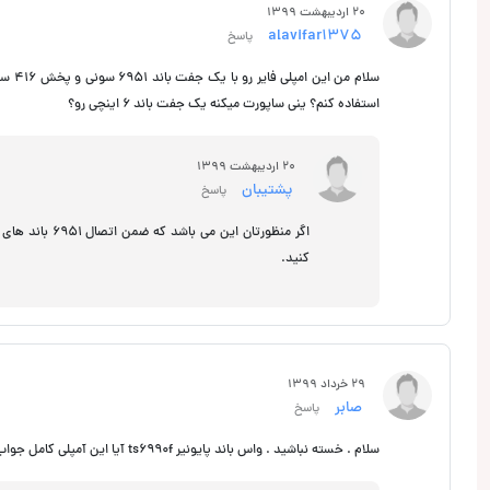
20 اردیبهشت 1399
alavifar1375
پاسخ
استفاده کنم؟ ینی ساپورت میکنه یک جفت باند 6 اینچی رو؟
20 اردیبهشت 1399
پشتیبان
پاسخ
کنید.
29 خرداد 1399
صابر
پاسخ
سلام . خسته نباشید . واس باند پایونیر ts6990f آیا این آمپلی کامل جواب میده ؟ و اگه جواب نده به نظرتون چی بخرم ؟