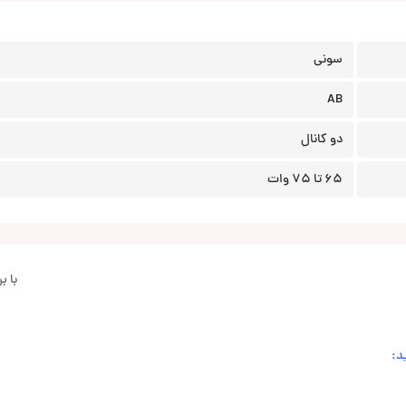
سونی
AB
دو کانال
65 تا 75 وات
با 
د: