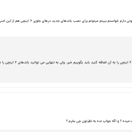
اگر منظورتان این می باشد که ضمن اتصال 6951 باند های 6 اینچی را به آن اضافه کنید باید بگوییم خی