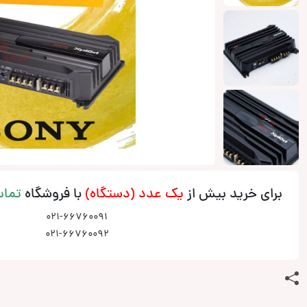
برای خرید بیش از
یک عدد (دستگاه)
با فروشگاه
تما
021-66760091
021-66760092