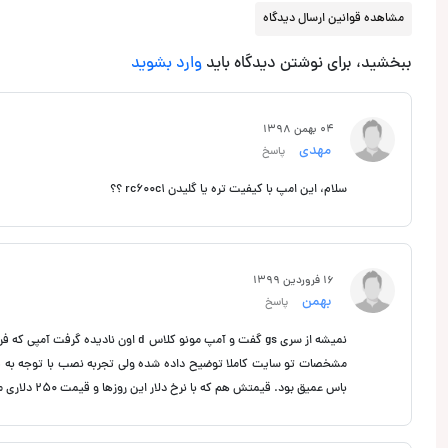
مشاهده قوانین ارسال دیدگاه
ببخشید، برای نوشتن دیدگاه باید
وارد بشوید
04 بهمن 1398
مهدی
پاسخ
سلام، این امپ با کیفیت تره یا گلیدن rc600c1 ؟؟
16 فروردین 1399
بهمن
پاسخ
نمیشه از سری gs گفت و آمپ مونو کل
باس عمیق بود. قیمتش هم که با نرخ دلار این روزها و قیمت ۲۵۰ دلاری محصول توجیه پذیر و معقول است.