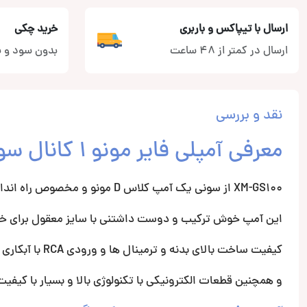
ارسال با تیپاکس و باربری
خرید چکی
ارسال در کمتر از 48 ساعت
بدون سود و ب
نقد و بررسی
معرفی آمپلی فایر مونو 1 کانال سونی مدل XM-GS100
XM-GS100 از سونی یک آمپ کلاس D مونو و مخصوص راه اندازی ساب ووفر از سری بسیار کیفیتی و خوش ساخت و محبوب GS
این آمپ خوش ترکیب و دوست داشتنی با سایز معقول برای خود
کیفیت ساخت بالای بدنه و ترمینال ها و ورودی RCA با آبکاری طلا جهت مقاومت در شرایط سخت محیطی و حداکثر رسانایی.
و همچنین قطعات الکترونیکی با تکنولوژی بالا و بسیار با کیفیت