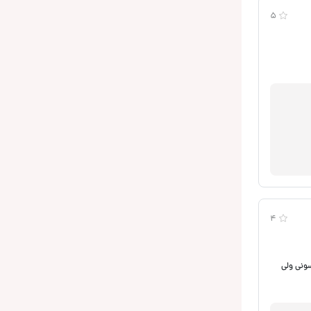
5
4
خش های سونی ولی