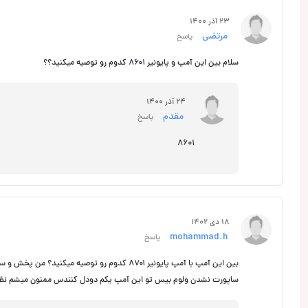
23 آذر 1400
مرتضی
پاسخ
سلام بین این آمپ و پایونیر ۸۶۰۱ کدوم رو توصیه میکنید؟؟
24 آذر 1400
مقدم
پاسخ
8601
18 دی 1402
mohammad.h
پاسخ
ساپورت نشدن ولوم بیس تو این آمپ یکم دودل کنندس ممنون میشم نظرت