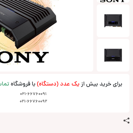
برای خرید بیش از
یک عدد (دستگاه)
با فروشگاه
تما
021-66760091
021-66760092