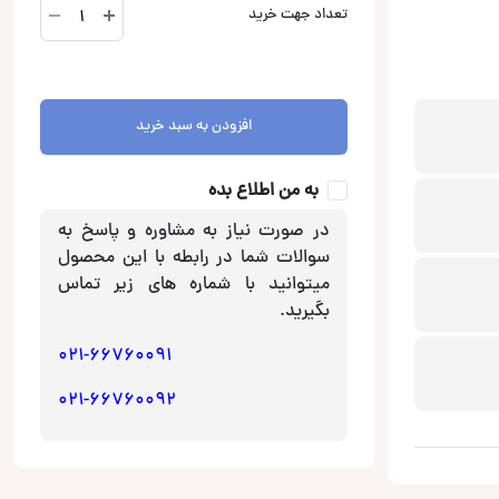
XM-
تعداد جهت خرید
GS100
آمپلی
فایر
مونو
افزودن به سبد خرید
کانال
سونی
Sony
به من اطلاع بده
عدد
در صورت نیاز به مشاوره و پاسخ به
سوالات شما در رابطه با این محصول
میتوانید با شماره های زیر تماس
بگیرید.
021-66760091
021-66760092