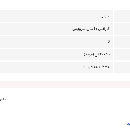
سونی
گارانتی : آسان سرویس
D
یک کانال (مونو)
250 تا 500 وات
با 
د: