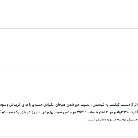
اس d اون نادیده گرفت آمپی که فراتر از نسبت کیفیت به قیمتش ، نسبت مچ شدن هیجان انگیزش مشتری را برای خریدش وس
مشخصات تو سایت کاملا توضیح داده شده ولی تجربه نصب با توجه به قدرت ۳۳۰واتی در ۴ اهم با ساب w121d در باکس سیلد برای من عالی و در خ