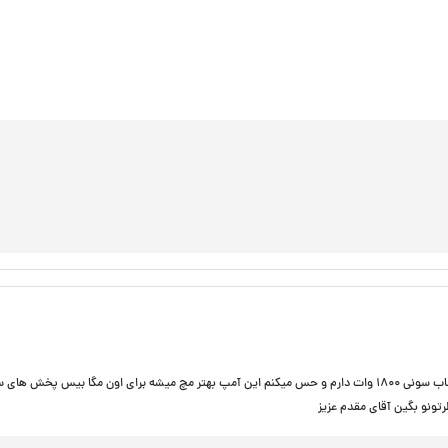
بین این آمپ با آمپ پایونیر ۸۷۰۱ کدوم رو توصیه میکنید؟ من پخش و ساب سونی ۱۸۰۰ وات دارم و حس میکنم این آمپ بهتر مچ میشه برای اون مگا بیس پ
ونو بگین آقای مقدم عزیز