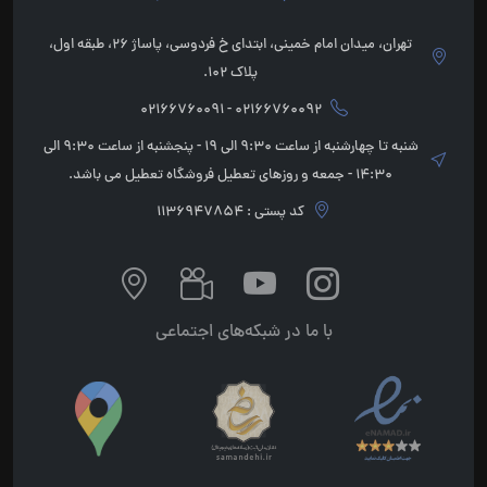
تهران، میدان امام خمینی، ابتدای خ فردوسی، پاساژ 26، طبقه اول،
پلاک 102.
02166760092 - 02166760091
شنبه تا چهارشنبه از ساعت 9:30 الی 19 - پنجشنبه از ساعت 9:30 الی
14:30 - جمعه و روزهای تعطیل فروشگاه تعطیل می باشد.
کد پستی : 1136947854
با ما در شبکه‌های اجتماعی