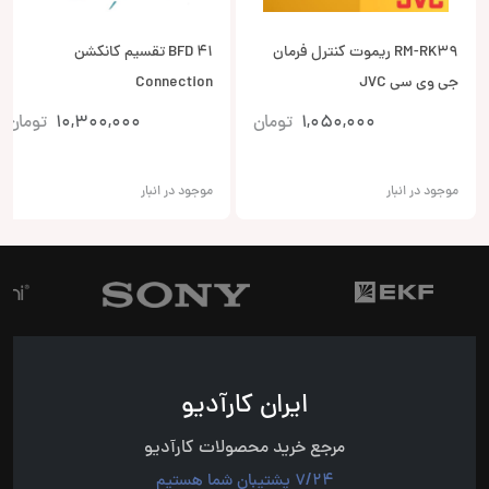
RM-RK39 ریموت کنترل فرمان
BFD 41 تقسیم کانکشن
جی وی سی JVC
Connection
1,050,000
تومان
10,300,000
تومان
موجود در انبار
موجود در انبار
ایران کارآدیو
مرجع خرید محصولات کارآدیو
7/24 پشتیبان شما هستیم