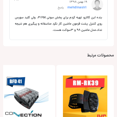
19 بهمن 1398
mehdinasiri
پاسخ
بنده این کالارو تهیه کردم برای پخش سونی 416bt، ولی کلید سورس
روی کنترل پشت فرمون ماشین کار نکرد متاسفانه و پیگیری هم نتیجه
نداد،مدل ماشین 98 و 3سوکت هست.
محصولات مرتبط