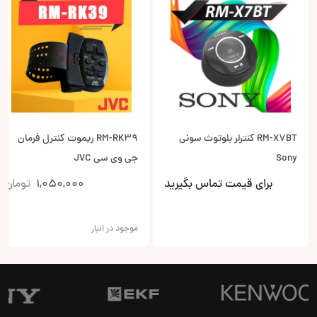
RM-X7BT کنترلر بلوتوث سونی
RM-RK39 ریموت کنترل فرمان
Sony
جی وی سی JVC
برای قیمت تماس بگیرید
1,050,000
تومان
موجود در انبار