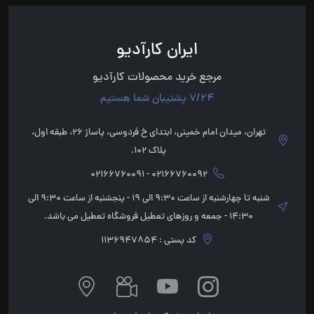
ایران کارآدیو
مرجع خرید محصولات کارآدیو
7/24 پشتیبان شما هستیم
تهران، میدان امام خمینی، ابتدای خ فردوسی، پاساژ 26، طبقه اول،
پلاک 102.
02166760092 - 02166760091
شنبه تا چهارشنبه از ساعت 9:30 الی 19 - پنجشنبه از ساعت 9:30 الی
14:30 - جمعه و روزهای تعطیل فروشگاه تعطیل می باشد.
کد پستی : 1136947854