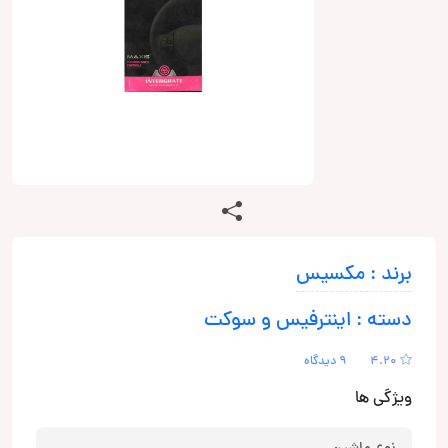
برند : مکسیس
دسته : اینترفیس و سوکت
4.20
9 دیدگاه
ویژگی ها