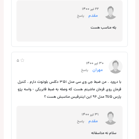
22 تیر 1400
مقدم
پاسخ
بله مناسب هست
5
30 تیر 1400
مهران
پاسخ
با درورد . من ضبط جی وی سی مدل 351 دکلس بلوتوث دارم . کنترل
فرمان روی فرمان ماشینم هست که وصله به ضبط فابریکی - واسه پژو
پارس TU5 مدل 96 این اینترفیس مناسبش هست ؟
31 تیر 1400
مقدم
پاسخ
سلام نه متاسفانه