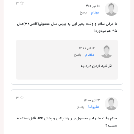
3
10 تیر 1400
بهنام
پاسخ
با عرض سلام و وقت بخیر این به پارس سال معمولی(کلاس32)مدل
95 هم میخوره؟
14 تیر 1400
مقدم
پاسخ
اگر کلید فرمان داره بله
3
22 تیر 1400
عليرضا
پاسخ
سلام وقت بخير اين محصول برای رانا پلاس و پخش JVC قابل استفاده
هست ؟