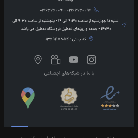
پلاک 102.
02166760092 - 02166760091
شنبه تا چهارشنبه از ساعت 9:30 الی 19 - پنجشنبه از ساعت 9:30 الی
14:30 - جمعه و روزهای تعطیل فروشگاه تعطیل می باشد.
کد پستی : 1136947854
با ما در شبکه‌های اجتماعی