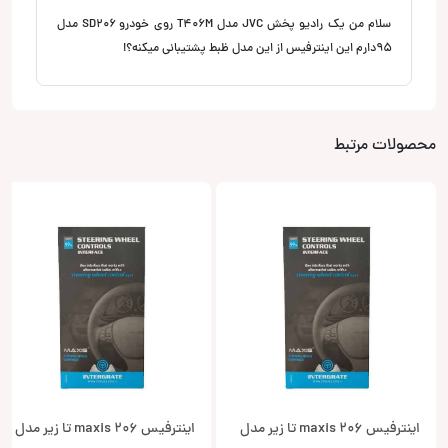
سلام من یک رادیو پخش JVC مدل T406M روی خودرو SD۲۰۶ مدل
۹۵دارم این اینترفیس از این مدل ظبط پشتیبانی میکنه؟!
محصولات مرتبط
اینترفیس maxis 206 تا زیر مدل
اینترفیس 206 maxis تا زیر مدل