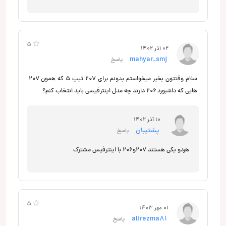
5
02 آذر 1402
mahyar_smj
پاسخ
سلام وقتتون بخیر میخواستم بدونم برای 207 تیپ ۵ که همون ۲۰۷
هایی که داشبورد ۲۰۶ دارند چه مدل اینترفیسی باید انتخاب کنم؟
10 آذر 1402
پشتیبان
پاسخ
هردو یکی هستند 207و206 با اینترفیس مشترک
5
01 مهر 1403
alirezma81
پاسخ