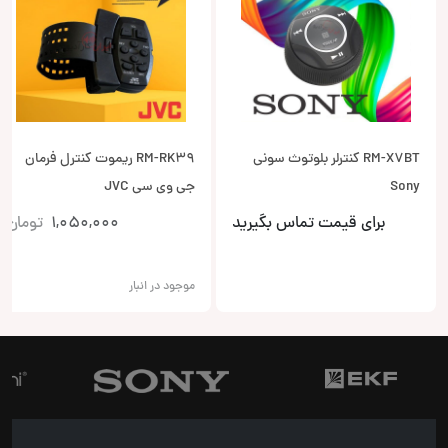
RM-X7BT کنترلر بلوتوث سونی
RM-RK39 ریموت کنترل فرمان
Sony
جی وی سی JVC
برای قیمت تماس بگیرید
1,050,000
تومان
موجود در انبار