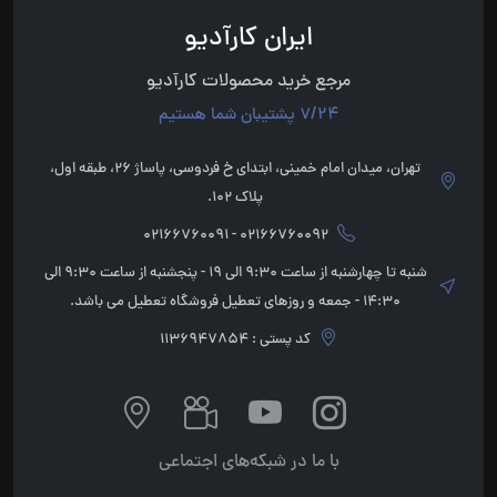
ایران کارآدیو
مرجع خرید محصولات کارآدیو
7/24 پشتیبان شما هستیم
تهران، میدان امام خمینی، ابتدای خ فردوسی، پاساژ 26، طبقه اول،
پلاک 102.
02166760092 - 02166760091
شنبه تا چهارشنبه از ساعت 9:30 الی 19 - پنجشنبه از ساعت 9:30 الی
14:30 - جمعه و روزهای تعطیل فروشگاه تعطیل می باشد.
کد پستی : 1136947854
با ما در شبکه‌های اجتماعی