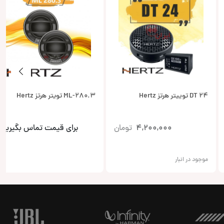
DT 24 توییتر هرتز Hertz
ML-280.3 تویتر هرتز Hertz
4,200,000
تومان
برای قیمت تماس بگیرید
موجود در انبار