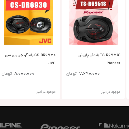
TS-R6951S بلندگو پایونیر
CS-DR6930 بلندگو جی وی سی
JVC
Pioneer
7,690,000
تومان
8,000,000
تومان
موجود در انبار
موجود در انبار