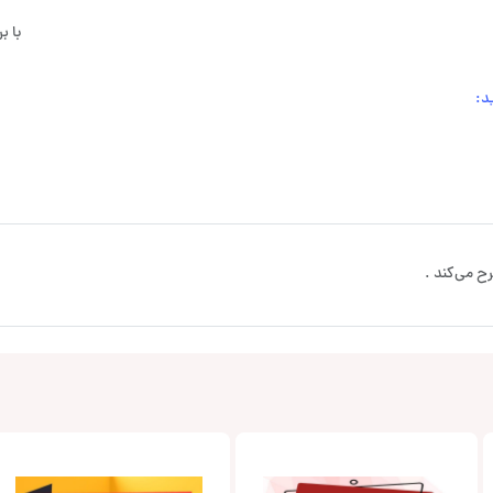
با 
د:
ح می‌کند .