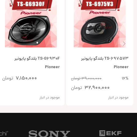
TS-6975V3 بلندگو پایونیر
TS-G6930F بلندگو پایونیر
Pioneer
Pioneer
7,150,000
تومان
16%
39,000,000
تومان
32,900,000
تومان
موجود در انبار
موجود در انبار