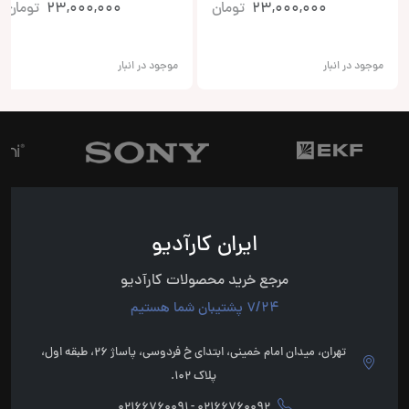
23,000,000
تومان
23,000,000
تومان
موجود در انبار
موجود در انبار
ایران کارآدیو
مرجع خرید محصولات کارآدیو
7/24 پشتیبان شما هستیم
تهران، میدان امام خمینی، ابتدای خ فردوسی، پاساژ 26، طبقه اول،
پلاک 102.
02166760092 - 02166760091