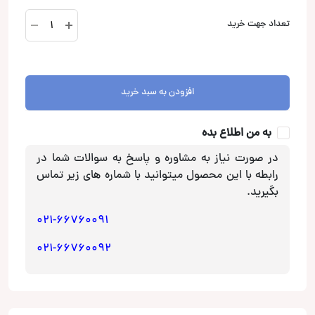
جک
تعداد جهت خرید
صندوق
برقی
هندا
وزل
افزودن به سبد خرید
آپشن
خودرو
به من اطلاع بده
عدد
در صورت نیاز به مشاوره و پاسخ به سوالات شما در
رابطه با این محصول میتوانید با شماره های زیر تماس
بگیرید.
021-66760091
021-66760092