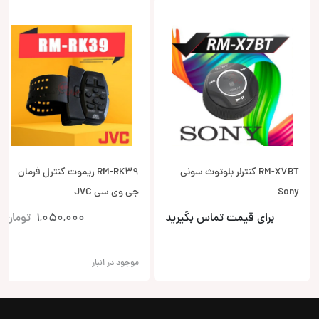
RM-X7BT کنترلر بلوتوث سونی
RM-RK39 ریموت کنترل فرمان
Sony
جی وی سی JVC
برای قیمت تماس بگیرید
1,050,000
تومان
موجود در انبار