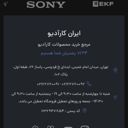
ایران کارآدیو
مرجع خرید محصولات کارآدیو
7/24 پشتیبان شما هستیم
تهران، میدان امام خمینی، ابتدای خ فردوسی، پاساژ 26، طبقه اول،
پلاک 102.
02166760092 - 02166760091
شنبه تا چهارشنبه از ساعت 9:30 الی 19 - پنجشنبه از ساعت 9:30 الی
14:30 - جمعه و روزهای تعطیل فروشگاه تعطیل می باشد.
کد پستی : 1136947854