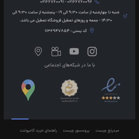
02166760092 - 02166760091
شنبه تا چهارشنبه از ساعت 9:30 الی 19 - پنجشنبه از ساعت 9:30 الی
14:30 - جمعه و روزهای تعطیل فروشگاه تعطیل می باشد.
کد پستی : 1136947854
با ما در شبکه‌های اجتماعی
میدرنج چیست
پروسسور چیست
راهنمای خرید کامپوننت