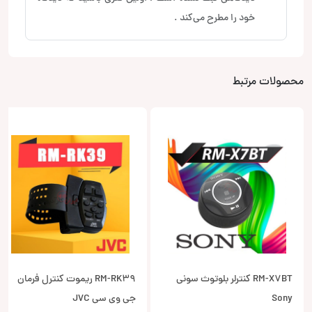
خود را مطرح می‌کند .
محصولات مرتبط
RM-X7BT کنترلر بلوتوث سونی
RM-RK39 ریموت کنترل فرمان
Sony
جی وی سی JVC