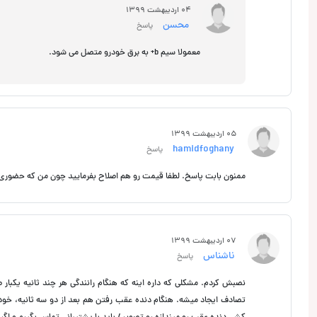
04 اردیبهشت 1399
محسن
پاسخ
معمولا سیم b+ به برق خودرو متصل می شود.
05 اردیبهشت 1399
hamidfoghany
پاسخ
ممنون بابت پاسخ. لطفا قیمت رو هم اصلاح بفرمایید چون من که حضوری اومدم به من 700 هزار تومان فروخته شد و عنوان شد
07 اردیبهشت 1399
ناشناس
پاسخ
نصبش کردم. مشکلی که داره اینه که هنگام رانندگی هر چند ثانیه یکب
تصادف ایجاد میشه. هنگام دنده عقب رفتن هم بعد از دو سه ثانیه، خو