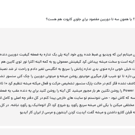
م ؟ یا همون سه تا دوربین مقصود برای جلوی کاپوت هم هست؟
ش میتابم این که ویدیو ی ضبط شده روی خود آینه پلی بک نداره یه ضعفه کیفیت دوربین دنده
ینه است و سخت میشه پیداش کرد کیفیتش معمولی رو به کمه البته اکثرا نور توی کابین هم ک
ت خیلی خوبی داره منوی بدی نداره زبانش را سریع به انگلیسی تغیر دادم و راحت تر شد نصب
ایی داره تا تو شیب قرار میگیری مونیتور روشن میشه و میتونی دوربین را چک کنی سنسور ت
حرکت داره برای رکورد کردن فیلم Parking Guide داره
ال سی دی استند بای بشه تو Brightness Time ولی Power Saver را روشن نکنین هر بار مجبور میشید کل آینه را روشن کنید برای یه دنده عقب یه
سه که کاش نبود - حتی نتونستم تو سایت های خارجی پیدا کنم در کل دفتر چه اصلی و کامل ل
مختلفی میکنن با یکی اش میشه سریع رکورد رو شروع کرد اگر اتوماتیک رو رکورد نباشه. در کل
ه قبلن کلارو داشتن و میشه گفت آپدیت کردن آینشون و مرسی از ایران کار آیدیو