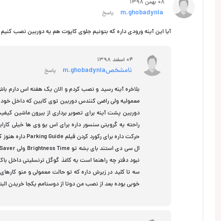
08 بهمن 1398
m.ghobadynia
پاسخ
آیا این آینه ورودی داره که بتونیم جلوی کاپوت هم یه دوربین نصب کنی
04 اسفند 1398
نامشخصm.ghobadynia
پاسخ
بلاخره آینه رسید و نصب کردم و الان یک هفته اس دارم با
معمولیه ولی راضی کنندس دوربین توی کابین که داخل خود آ
دوربین پشت آینه برای تصویر برداری از بیرون ماشین کیفی
راحته یه گرویتی سنسور داره برای اس یو وی ها خیلی کار
نبود دفتر چه راهنما است یه کاغذ گوگل ترنسلیتی داخل باک
سه تا کلید در زیرش داره که تو حالت معمولی و منو کارهای 
خوبی بوده بعد از نصب من دوتا از دوستامم یکجا خریدن البت