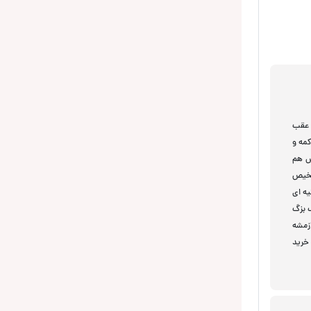
 عقب
مه و
ش هم
شخیص
 هنوز کاشف نشده فکر کنم در حالت پارک سنسور تشخیص حرکت و فعال میکنه میشه تنظیم کرد 10 ثانیه ای
 ضعف بزگ
ازمشه
 خرید