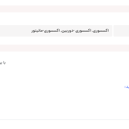
اکسسوری, اکسسوری -دوربین, اکسسوری-مانیتور
با 
د: