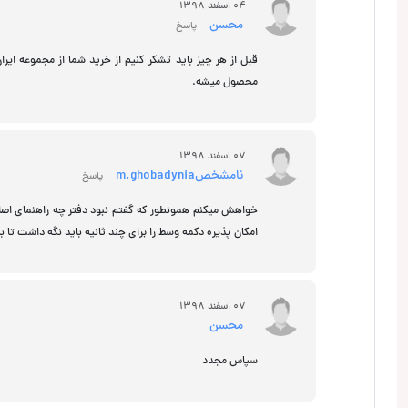
04 اسفند 1398
محسن
پاسخ
قبل از هر چیز باید تشکر کنیم از خرید شما از مجموعه ایرا
محصول میشه.
07 اسفند 1398
نامشخصm.ghobadynia
پاسخ
خواهش میکنم همونطور که گفتم نبود دفتر چه راهنمای اص
امکان پذیره دکمه وسط را برای چند ثانیه باید نگه داشت تا 
07 اسفند 1398
محسن
سپاس مجدد