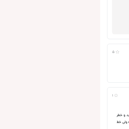
5
1
د و خطر
 ولی خط