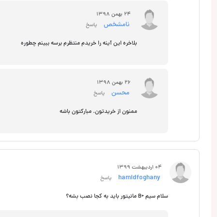
24 بهمن 1398
نامشخص
پاسخ
بلاخره این آینه را خریدم منتظرم برسه ببینم چطوره
26 بهمن 1398
محسن
پاسخ
ممنون از خریدتون. مبارکتون باشه
04 اردیبهشت 1399
hamidfoghany
پاسخ
سلام سیم +B مانیتور باید به کجا نصب بشه؟