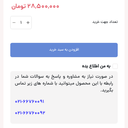
28,500,000
تومان
سنسور
تعداد جهت خرید
جلو
عقب
با
کلید
افزودن به سبد خرید
فابریک
نیسان
به من اطلاع بده
قشقایی
آپشن
در صورت نیاز به مشاوره و پاسخ به سوالات شما در
خودرو
رابطه با این محصول میتوانید با شماره های زیر تماس
عدد
بگیرید.
021-66760091
021-66760092