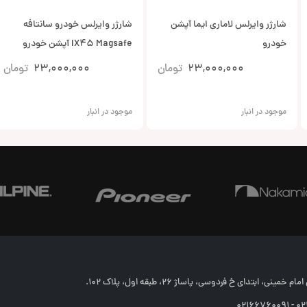
شارژر وایرلس لاماری ایما آپشن
شارژر وایرلس خودرو سانتافه
خودرو
IX45 Magsafe آپشن خودرو
23,000,000
تومان
23,000,000
تومان
موجود در انبار
موجود در انبار
خمینی، ابتدای خ فردوسی، پاساژ 26، طبقه اول، پلاک 102.
02166