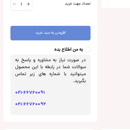
سنسور
تعداد جهت خرید
فابریک
جلو
و
عقب
افزودن به سبد خرید
تویوتا
کرولا
2024
به من اطلاع بده
آپشن
در صورت نیاز به مشاوره و پاسخ به
خودرو
سوالات شما در رابطه با این محصول
عدد
میتوانید با شماره های زیر تماس
بگیرید.
021-66760091
021-66760092