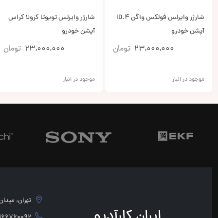
شارژر وایرلس فولکس واگن ID.4
شارژر وایرلس تویوتا کرولا کراس
آپشن خودرو
آپشن خودرو
23,000,000
تومان
23,000,000
تومان
موجود در انبار
موجود در انبار
تهران، میدان امام 
ایران کارآدیو
760092 - 02166760091