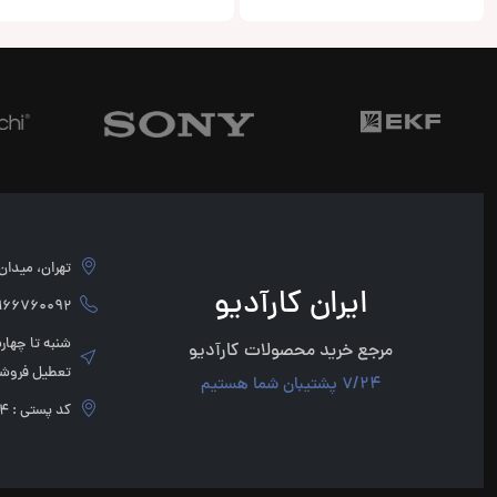
تهران، میدان امام 
ایران کارآدیو
760092 - 02166760091
مرجع خرید محصولات کارآدیو
تعطیل فروشگ
7/24 پشتیبان شما هستیم
کد پستی : 1136947854