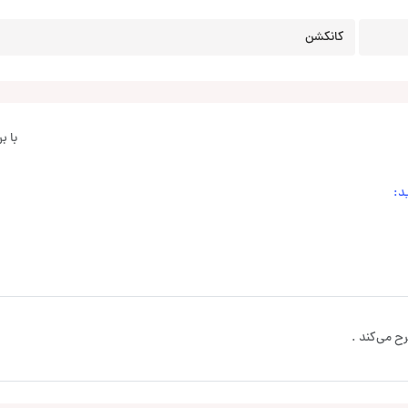
کانکشن
با 
د:
ح می‌کند .