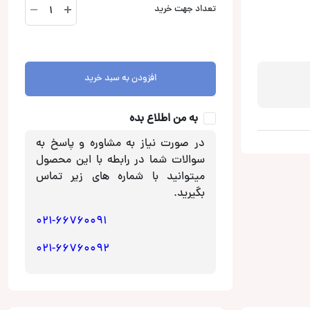
سیم
تعداد جهت خرید
بلندگوی
4
رشته
کانکشن
افزودن به سبد خرید
B416.2
عدد
به من اطلاع بده
در صورت نیاز به مشاوره و پاسخ به
سوالات شما در رابطه با این محصول
میتوانید با شماره های زیر تماس
بگیرید.
021-66760091
021-66760092