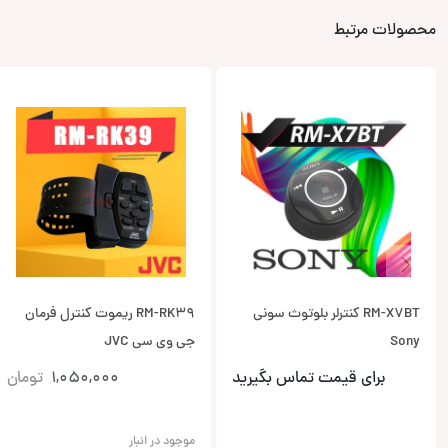
محصولات مرتبط
RM-X7BT کنترلر بلوتوث سونی
RM-RK39 ریموت کنترل فرمان
Sony
جی وی سی JVC
برای قیمت تماس بگیرید
1,050,000
تومان
موجود در انبار