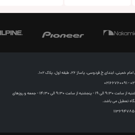
خمینی، ابتدای خ فردوسی، پاساژ 26، طبقه اول، پلاک 102.
02166
شنبه تا چهارشنبه از ساعت 9:30 الی 19 - پنجشنبه از ساعت 9:30 الی 14:30 - جمعه و روزهای
اه تعطیل می باشد.