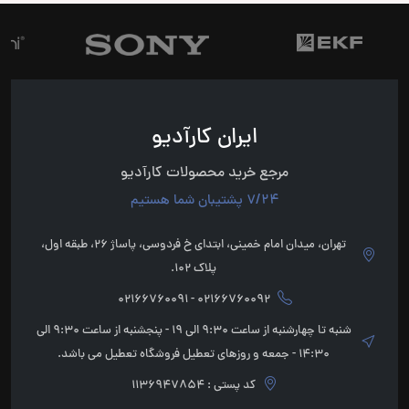
ایران کارآدیو
مرجع خرید محصولات کارآدیو
7/24 پشتیبان شما هستیم
تهران، میدان امام خمینی، ابتدای خ فردوسی، پاساژ 26، طبقه اول،
پلاک 102.
02166760092 - 02166760091
شنبه تا چهارشنبه از ساعت 9:30 الی 19 - پنجشنبه از ساعت 9:30 الی
14:30 - جمعه و روزهای تعطیل فروشگاه تعطیل می باشد.
کد پستی : 1136947854