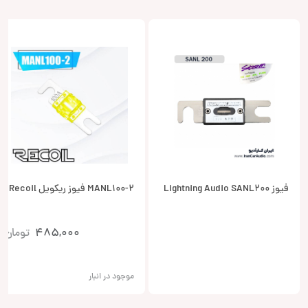
فیوز Lightning Audio SANL200
MANL100-2 فیوز ریکویل Recoil
485,000
تومان
موجود در انبار