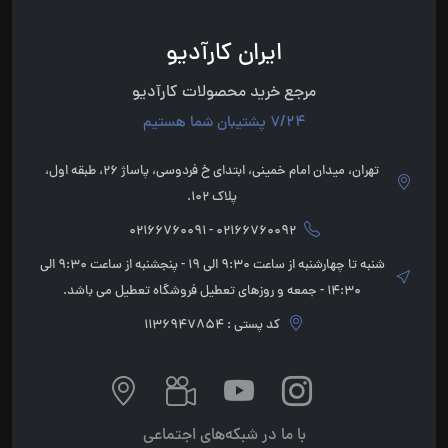
ایران کارآدیو
مرجع خرید محصولات کارآدیو
7/24 پشتیبان شما هستیم
تهران، میدان امام خمینی، ابتدای خ فردوسی، پاساژ 26، طبقه اول،
پلاک 102.
02166760092 - 02166760091
شنبه تا چهارشنبه از ساعت 9:30 الی 19 - پنجشنبه از ساعت 9:30 الی
14:30 - جمعه و روزهای تعطیل فروشگاه تعطیل می باشد.
کد پستی : 1136947854
با ما در شبکه‌های اجتماعی