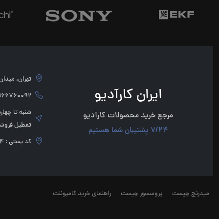
تهران، میدان امام 
ایران کارآدیو
760092 - 02166760091
مرجع خرید محصولات کارآدیو
تعطیل فروشگ
7/24 پشتیبان شما هستیم
کد پستی : 1136947854
میدرنج چیست
پروسسور چیست
راهنمای خرید کامپوننت