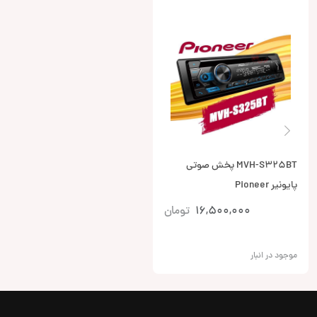
MVH-S325BT پخش صوتی
پایونیر Pioneer
16,500,000
تومان
موجود در انبار