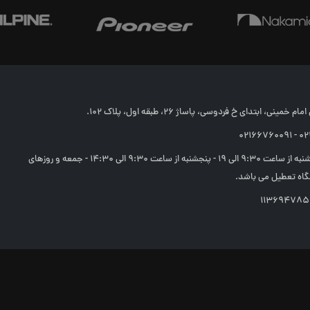
خمینی، ابتدای خ فردوسی، پاساژ 26، طبقه اول، پلاک 102.
02166
شنبه تا چهارشنبه از ساعت 9:30 الی 19 - پنجشنبه از ساعت 9:30 الی 14:30 - جمعه و روزهای
اه تعطیل می باشد.