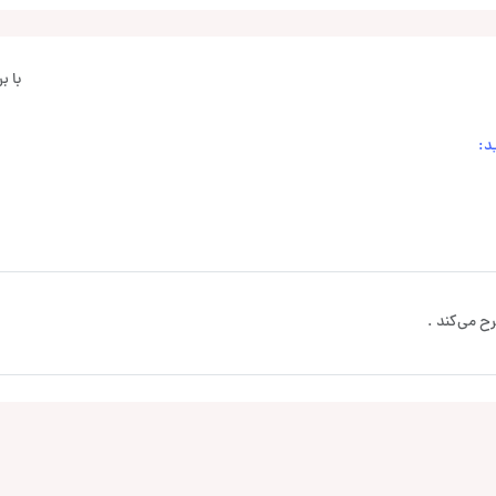
با 
د:
ح می‌کند .