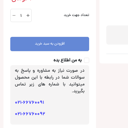
قاب
تعداد جهت خرید
سانتافه
مدل
IX35
برند
افزودن به سبد خرید
مترا
|
دست
به من اطلاع بده
دوم
در صورت نیاز به مشاوره و پاسخ به
عدد
سوالات شما در رابطه با این محصول
میتوانید با شماره های زیر تماس
بگیرید.
021-66760091
021-66760092