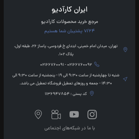
ایران کارآدیو
مرجع خرید محصولات کارآدیو
7/24 پشتیبان شما هستیم
تهران، میدان امام خمینی، ابتدای خ فردوسی، پاساژ 26، طبقه اول،
پلاک 102.
02166760092 - 02166760091
شنبه تا چهارشنبه از ساعت 9:30 الی 19 - پنجشنبه از ساعت 9:30 الی
14:30 - جمعه و روزهای تعطیل فروشگاه تعطیل می باشد.
کد پستی : 1136947854
با ما در شبکه‌های اجتماعی