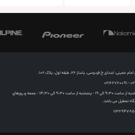
خمینی، ابتدای خ فردوسی، پاساژ 26، طبقه اول، پلاک 102.
02166
شنبه تا چهارشنبه از ساعت 9:30 الی 19 - پنجشنبه از ساعت 9:30 الی 14:30 - جمعه و روزهای
اه تعطیل می باشد.