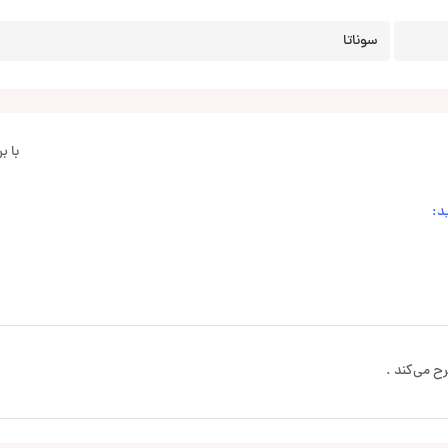
سوناتا
با 
د:
ح می‌کند .