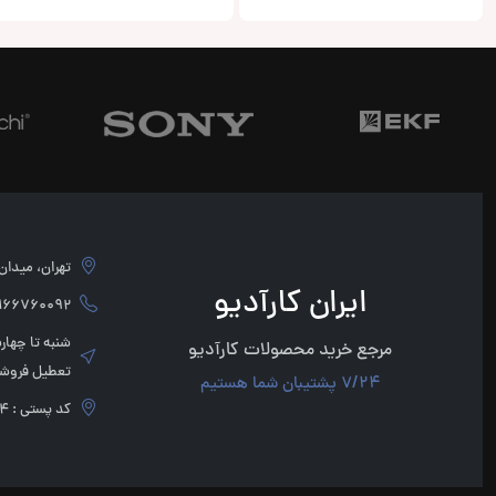
تهران، میدان امام 
ایران کارآدیو
760092 - 02166760091
مرجع خرید محصولات کارآدیو
تعطیل فروشگ
7/24 پشتیبان شما هستیم
کد پستی : 1136947854