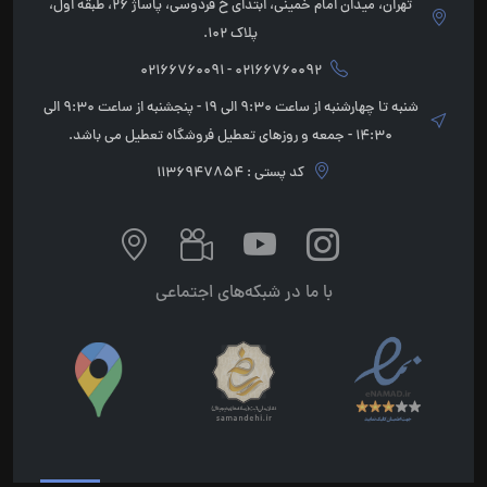
تهران، میدان امام خمینی، ابتدای خ فردوسی، پاساژ 26، طبقه اول،
پلاک 102.
02166760092 - 02166760091
شنبه تا چهارشنبه از ساعت 9:30 الی 19 - پنجشنبه از ساعت 9:30 الی
14:30 - جمعه و روزهای تعطیل فروشگاه تعطیل می باشد.
کد پستی : 1136947854
با ما در شبکه‌های اجتماعی