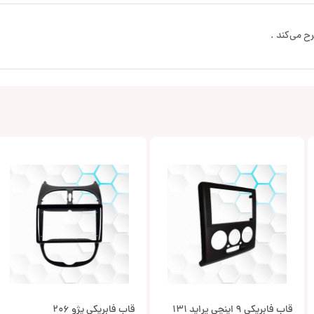
ح می‌کند .
قاب فابریکی 9 اینچی پراید 131
قاب فابریکی پژو 206