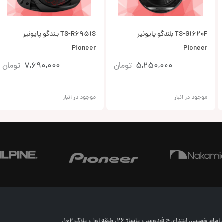
TS-G1620F بلندگو پایونیر
TS-R6951S بلندگو پایونیر
Pioneer
Pioneer
5,250,000
تومان
7,690,000
تومان
موجود در انبار
موجود در انبار
خمینی، ابتدای خ فردوسی، پاساژ 26، طبقه اول، پلاک 102.