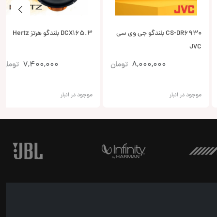
CS-DR6930 بلندگو جی وی سی
DCX165.3 بلندگو هرتز Hertz
JVC
8,000,000
تومان
7,400,000
تومان
موجود در انبار
موجود در انبار