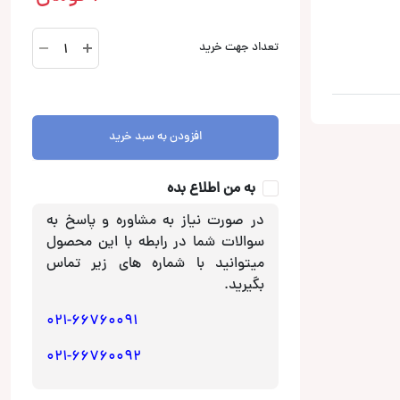
پکیج
تعداد جهت خرید
بلندگو
CS-
ZX6940
و
افزودن به سبد خرید
CS-
DR420
از
به من اطلاع بده
جی
در صورت نیاز به مشاوره و پاسخ به
وی
سوالات شما در رابطه با این محصول
سی
میتوانید با شماره های زیر تماس
عدد
بگیرید.
021-66760091
021-66760092