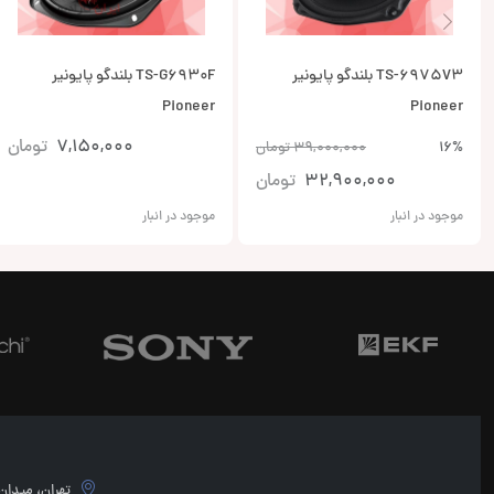
TS-6975V3 بلندگو پایونیر
TS-G6930F بلندگو پایونیر
Pioneer
Pioneer
7,150,000
تومان
16%
39,000,000
تومان
32,900,000
تومان
موجود در انبار
موجود در انبار
تهران، میدان امام 