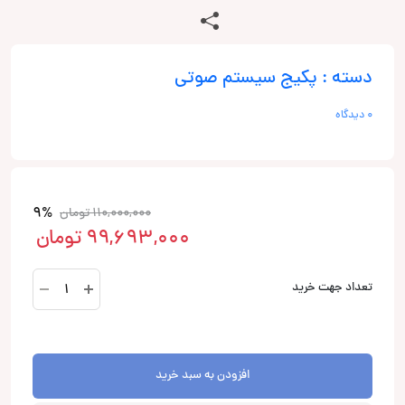
دسته : پکیج سیستم صوتی
0 دیدگاه
9%
110,000,000
تومان
99,693,000
تومان
پک
تعداد جهت خرید
اقتصادی
سیستم
صوتی
مناسب
افزودن به سبد خرید
206،207،