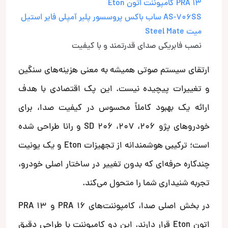
PRA 13 کامپوننت اتون Eton
AS-706SS ساب باکس پروسسور پلیر آمپلی فایر استیل
میت Steel Mate
نصب فابریکی صدای قدرتمند و با کیفیت
ارتقای سیستم صوتی همیشه به معنی هزینه‌های سنگین
و تغییرات پیچیده نیست. این پک اقتصادی با هدف
ارائه یک بهبود کاملاً محسوس در کیفیت صدا، برای
خودروهای پژو 206، 207، 206 SD و رانا طراحی شده
است؛ ترکیبی هوشمندانه از تجهیزات Eton و یک یونیت
چندکاره حرفه‌ای که بدون تغییر در ساختار اصلی خودرو،
تجربه شنیداری شما را متحول می‌کند.
در بخش اصلی صدا، کامپوننت‌های PRA 16 و PRA 13
اتون Eton قرار دارند. این دو کامپوننت با طراحی دقیق