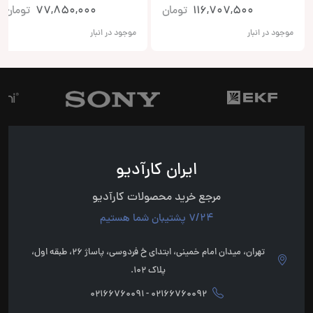
116,707,500
تومان
77,850,000
تومان
موجود در انبار
موجود در انبار
ایران کارآدیو
مرجع خرید محصولات کارآدیو
7/24 پشتیبان شما هستیم
تهران، میدان امام خمینی، ابتدای خ فردوسی، پاساژ 26، طبقه اول،
پلاک 102.
02166760092 - 02166760091