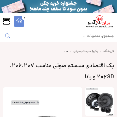
0
روشگاه
پکیج سیستم صوتی
پک اقتصادی سیستم صوتی مناسب 206،207،
206S و رانا