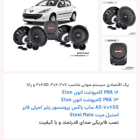
پک اقتصادی سیستم صوتی مناسب 206،207، 206SD و رانا
PRA 16 کامپوننت اتون Eton
PRA 13 کامپوننت اتون Eton
AS-706SS ساب باکس پروسسور پلیر آمپلی فایر
استیل میت Steel Mate
نصب فابریکی صدای قدرتمند و با کیفیت