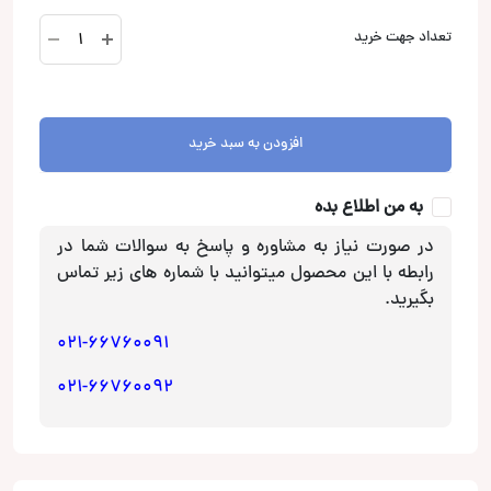
کیت
تعداد جهت خرید
آینه
برقی
نیسان
قشقایی
افزودن به سبد خرید
آپشن
خودرو
به من اطلاع بده
عدد
در صورت نیاز به مشاوره و پاسخ به سوالات شما در
رابطه با این محصول میتوانید با شماره های زیر تماس
بگیرید.
021-66760091
021-66760092