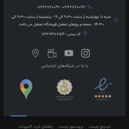
02166760092 - 02166760091
شنبه تا چهارشنبه از ساعت 9:30 الی 19 - پنجشنبه از ساعت 9:30 الی
14:30 - جمعه و روزهای تعطیل فروشگاه تعطیل می باشد.
کد پستی : 1136947854
با ما در شبکه‌های اجتماعی
میدرنج چیست
پروسسور چیست
راهنمای خرید کامپوننت