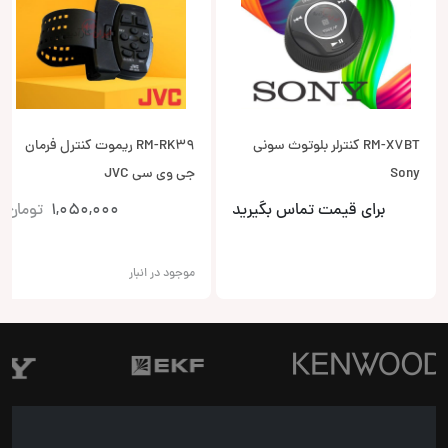
RM-X7BT کنترلر بلوتوث سونی
RM-RK39 ریموت کنترل فرمان
Sony
جی وی سی JVC
برای قیمت تماس بگیرید
1,050,000
تومان
موجود در انبار