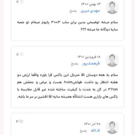
5
14 بهمن 1400
مهدی میری
پاسخ
سلام میشه توضیحی بدین برای ساب ۳۰۰۳ پایونر میخام تو جعبه
ساینا دوگانه جا میشه ؟؟؟
5
18 فروردین 1401
فرهمندپور
پاسخ
سلام به همه دوستان اقا متریال این باکس فرا باوره واقعا ارزش دو
هفته انتظار رو داشت طولش80cm هست و عرض و عمقش هم
36cm در کل به شدت با کیفیت ساخته شده غیر قابل مقایسه با
باکس های بازاری هست انشالله همیشه سایه اقا افشین بر سر ما باشه.
4
1
28 آذر 1401
ali.d
پاسخ