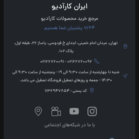
ایران کارآدیو
مرجع خرید محصولات کارآدیو
7/24 پشتیبان شما هستیم
تهران، میدان امام خمینی، ابتدای خ فردوسی، پاساژ 26، طبقه اول،
پلاک 102.
02166760092 - 02166760091
شنبه تا چهارشنبه از ساعت 9:30 الی 19 - پنجشنبه از ساعت 9:30 الی
14:30 - جمعه و روزهای تعطیل فروشگاه تعطیل می باشد.
کد پستی : 1136947854
با ما در شبکه‌های اجتماعی