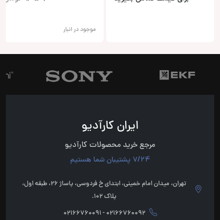
موجود در انبار
ایران کارآدیو
مرجع خرید محصولات کارآدیو
7/24 پشتیبان شما هستیم
تهران، میدان امام خمینی، ابتدای خ فردوسی، پاساژ 26، طبقه اول،
پلاک 102.
02166760092 - 02166760091