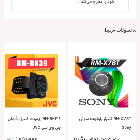
خود را مطرح می‌کند .
محصولات مرتبط
RM-X7BT کنترلر بلوتوث سونی
RM-RK39 ریموت کنترل فرمان
Sony
جی وی سی JVC
برای قیمت تماس بگیرید
1,050,000
تومان