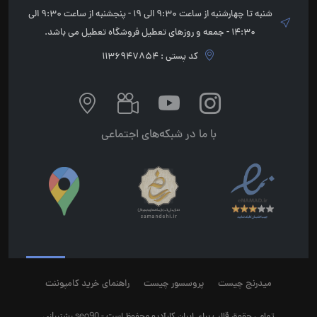
شنبه تا چهارشنبه از ساعت 9:30 الی 19 - پنجشنبه از ساعت 9:30 الی
14:30 - جمعه و روزهای تعطیل فروشگاه تعطیل می باشد.
کد پستی : 1136947854
با ما در شبکه‌های اجتماعی
میدرنج چیست
پروسسور چیست
راهنمای خرید کامپوننت
seo90
پشتیبانی
تمامی حقوق قالب برای ایران کارآدیو محفوظ است -