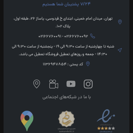
7/24 پشتیبان شما هستیم
تهران، میدان امام خمینی، ابتدای خ فردوسی، پاساژ 26، طبقه اول،
پلاک 102.
02166760092 - 02166760091
شنبه تا چهارشنبه از ساعت 9:30 الی 19 - پنجشنبه از ساعت 9:30 الی
14:30 - جمعه و روزهای تعطیل فروشگاه تعطیل می باشد.
کد پستی : 1136947854
با ما در شبکه‌های اجتماعی