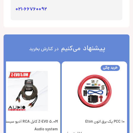
021-66760092
پیشنهاد
می‌کنیم
در کنارش بخرید
خرید چکی
PCC 10 پک برق اتون Eton
Z-EVO 5.0M کابل RCA آدیو سیستم
Audio system