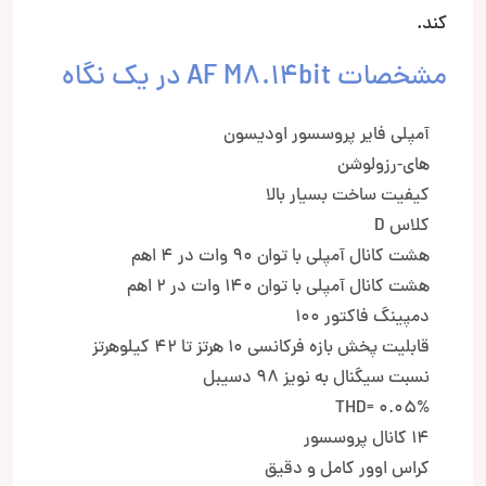
کند.
مشخصات AF M8.14bit در یک نگاه
آمپلی فایر پروسسور اودیسون
های-رزولوشن
کیفیت ساخت بسیار بالا
کلاس D
هشت کانال آمپلی با توان 90 وات در 4 اهم
هشت کانال آمپلی با توان 140 وات در 2 اهم
دمپینگ فاکتور 100
قابلیت پخش بازه فرکانسی 10 هرتز تا 42 کیلوهرتز
نسبت سیگنال به نویز 98 دسیبل
THD= 0.05%
14 کانال پروسسور
کراس اوور کامل و دقیق