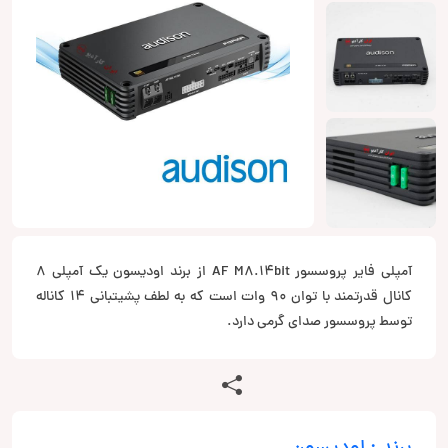
آمپلی فایر پروسسور AF M8.14bit از برند اودیسون یک آمپلی 8
کانال قدرتمند با توان 90 وات است که به لطف پشیتبانی 14 کاناله
توسط پروسسور صدای گرمی دارد.