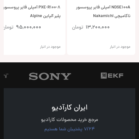
NDSE100A آمپلی فایر پروسسور
PXE-R100-8 آمپلی فایر پروسسور
ناکامیچی Nakamichi
پلیر آلپاین Alpine
13,200,000
تومان
95,000,000
تومان
موجود در انبار
موجود در انبار
ایران کارآدیو
مرجع خرید محصولات کارآدیو
7/24 پشتیبان شما هستیم