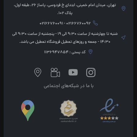
تهران، میدان امام خمینی، ابتدای خ فردوسی، پاساژ 26، طبقه اول،
پلاک 102.
02166760092 - 02166760091
شنبه تا چهارشنبه از ساعت 9:30 الی 19 - پنجشنبه از ساعت 9:30 الی
14:30 - جمعه و روزهای تعطیل فروشگاه تعطیل می باشد.
کد پستی : 1136947854
با ما در شبکه‌های اجتماعی