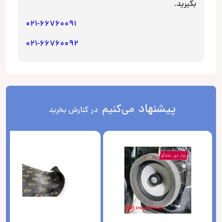
بگیرید.
021-66760091
021-66760092
پیشنهاد
می‌کنیم
در کنارش بخرید