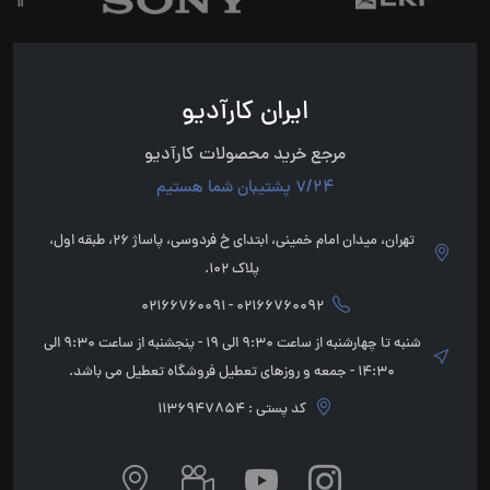
ایران کارآدیو
مرجع خرید محصولات کارآدیو
7/24 پشتیبان شما هستیم
تهران، میدان امام خمینی، ابتدای خ فردوسی، پاساژ 26، طبقه اول،
پلاک 102.
02166760092 - 02166760091
شنبه تا چهارشنبه از ساعت 9:30 الی 19 - پنجشنبه از ساعت 9:30 الی
14:30 - جمعه و روزهای تعطیل فروشگاه تعطیل می باشد.
کد پستی : 1136947854