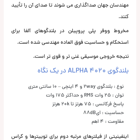
مهندسان جهان صداگذاری می شوند تا صدای آن را تأیید
کنند.
مخروط ووفر پلی پروپیلن در بلندگوهای آلفا برای
استحکام و حساسیت فوق العاده مهندسی شده است.
نتیجه خروجی موسیقی غنی تر و قوی تر است.
بلندگوی ALPHA 4020 در یک نگاه
نوع : بلندگوی 2way و 4 اینچی – 10 سانتی متری
توان : 25 وات RMS و حداکثر 175 وات
پاسخ فرکانسی : 75 هرتز تا 20k هرتز
حساسیت : ای88dB
مقاومت : 4 اهم
اینفینیتی از فیلترهای مرتبه دوم برای توییترها و کراس