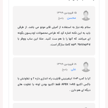
15 فروردین 1399
محسن
پاسخ
سلام بله.نیاز به استفاده از آمپلی فایر مونو می باشد. از طرفی
باید به این نکته اشاره کرد که طراحی محصولات اودیسون بگونه
ای میباشد که آنها را با هم ست کنید. مثلا این ساب ووفر با
ap4.9bit/ap4d کاملا سازگار است.
18 فروردین 1399
علی
پاسخ
آیا با آمپ ۷۰۴ اینفینیتی قابلیت راه اندازی داره ؟ و تفاوتش با
باکس اکتیو APBX 10AS فقط اکتیو بودن اونه یا تفاوت های
دیگه ای هم دارن .