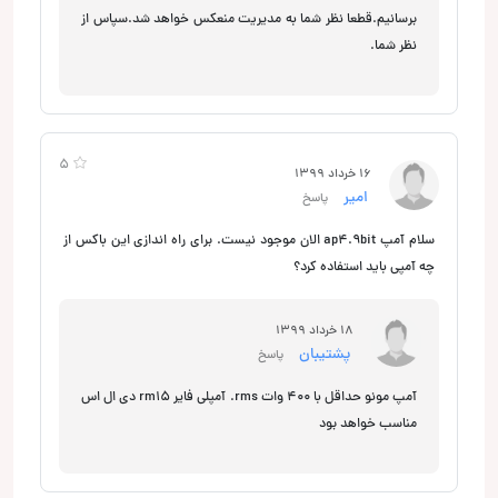
برسانیم.قطعا نظر شما به مدیریت منعکس خواهد شد.سپاس از
نظر شما.
5
16 خرداد 1399
امیر
پاسخ
سلام آمپ ap4.9bit الان موجود نیست. برای راه اندازی این باکس از
چه آمپی باید استفاده کرد؟
18 خرداد 1399
پشتیبان
پاسخ
آمپ مونو حداقل با 400 وات rms. آمپلی فایر rm15 دی ال اس
مناسب خواهد بود