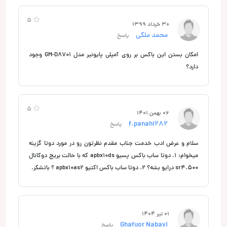
5
30 خرداد 1399
محمد ملکی
پاسخ
امکان بستن این باکس بر روی آمپلی پایونیر مدل GM-D8701 وجود
دارد؟
5
06 بهمن 1401
f.panahi282
پاسخ
سلام و عرض ادب خدمت جناب مقدم نظرتون رو در مورد دوتا گزینه
میخوام: ۱. دوتا ساب باکس پسیو apbx10ds که با حالت بریج دوکانال
sr4.500 درایو بشه؟ ۲. دوتا ساب باکس اکتیو apbx10as2 ؟ باتشکر.
01 تیر 1404
Ghafuor Nabavi
پاسخ