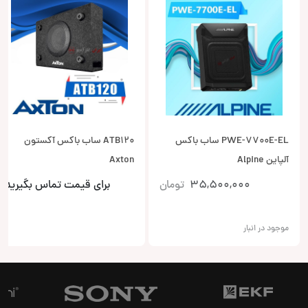
PWE-7700E-EL ساب باکس
ATB120 ساب باکس آکستون
آلپاین Alpine
Axton
35,500,000
تومان
برای قیمت تماس بگیرید
موجود در انبار