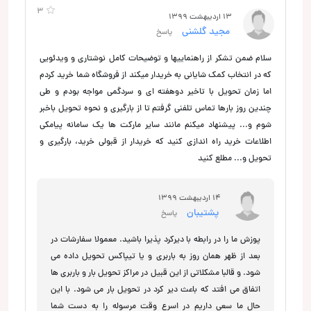
3
13 اردیبهشت 1399
مجید گلشنی
پاسخ
سلام ضمن تشکر از راهنماییها و توضیحات کامل نوشتاری و ویدئویی
که در انتخاب کمک شایانی به خریدار میکند از فروشگاه شما خرید کردم
اما زمان تحویل با تاخیر دوهفته ای و سردگمی مواجه بودم و طی
چندین روز بارها تماس تلفنی گرفتم تا از بارگیری و نحوه تحویل باخبر
شوم و... پیشنهاد میکنم مانند سایر مارکت ها یک سامانه پیامکی
اطلاعات خرید راه اندازی کنید که خریدار از قبولی خرید، بارگیری و
تحویل و... مطلع کنید
14 اردیبهشت 1399
پشتیبان
پاسخ
پوزش ما را در رابطه با دیرکرد پذیرا باشید. معمولا سفارشات در
بعد از ظهر همان روز به باربری و یا تیپاکس تحویل داده می
شود. و قالبا مشکلاتی از این قبیل در مراکز تحویل بار و باربری ها
اتفاق می افتد که باعث دیر کرد در تحویل بار می شود. با این
حال ما سعی داریم در اسرع وقت مرسوله را به دست شما