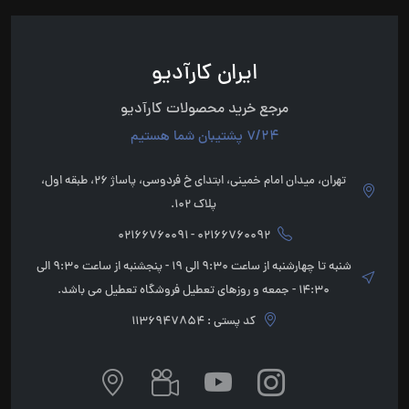
ایران کارآدیو
مرجع خرید محصولات کارآدیو
7/24 پشتیبان شما هستیم
تهران، میدان امام خمینی، ابتدای خ فردوسی، پاساژ 26، طبقه اول،
پلاک 102.
02166760092 - 02166760091
شنبه تا چهارشنبه از ساعت 9:30 الی 19 - پنجشنبه از ساعت 9:30 الی
14:30 - جمعه و روزهای تعطیل فروشگاه تعطیل می باشد.
کد پستی : 1136947854