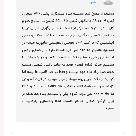
علی
ممنونم از پاسخ شما سیستم بنده متشکل از پخش 820 سونی ،
آمپ AS100 .4 ماسکونی کامپ SQL 165 گلیدن در استیج جلو و
کاپا 11 در استیج عقب (در آینده هم قصد جایگزینی کاپا رو نیز با
یه کامپ کیفیتی دیگه رو دارم ) و یه ساب باکس 1200 پریموس
اینفینیتی که با آمپ 704 رفرنس اینفینیتی ساپورت میشه در
صندوق ماشین که 206 اس دی هست دارم ، از صدای باکس
اینفینیتی راضی نیستم دقت و کیفیت لازم رو در هماهنگی با
سیستم مذکور نداره قصدم خرید یه ساب باکس کیفیتی هست
حجم صدا زیاد برام مهم نیست و فقط در حد کامپ ها باشه اما
کیفیت و دقت خیلی برام مهمه از موارد موجود در فروشگاه و نیز
گزینه های APBX10DS Audison و Audison APBX G7 و DBA
200.3 Hertz نمی دونم کدوم یکی با سیستم بنده هماهنگ تر
برای گرفتن صدای مدنظر هست لطفا راهنمایی بفرمایید .
ممنونم .