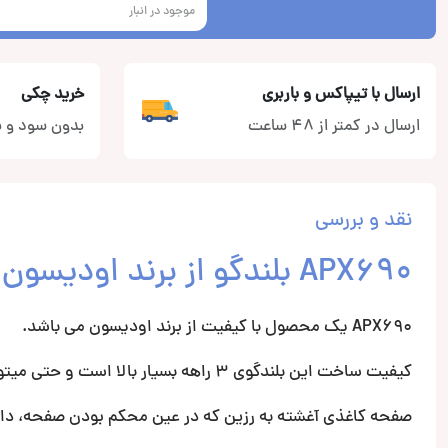
موجود در انبار
ارسال با تیپاکس و باربری
خرید چکی
ارسال در کمتر از 48 ساعت
بدون سود و ب
نقد و بررسی
APX690 بلندگو از برند اودیسون Audison
APX690 یک محصول با کیفیت از برند اودیسون می باشد.
کیفیت ساخت این بلندگوی 3 راهه بسیار بالا است و حتی میتوان از لحاظ خروجی نهایی با کامپوننت های میان رده آن را مقایسه کرد.
صفحه کاغذی آغشته به رزین که در عین محکم بودن صفحه، دار