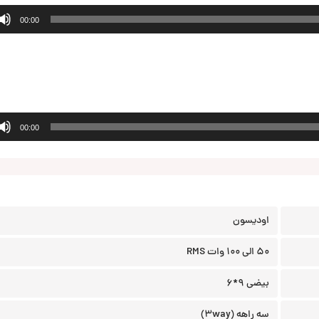
00:00
00:00
اودیسون
50 الی 100 وات RMS
بیضی 9*6
سه راهه (3way)