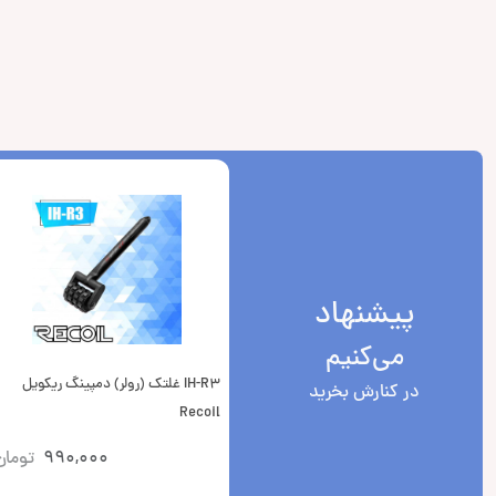
پیشنهاد
می‌کنیم
IH-R3 غلتک (رولر) دمپینگ ریکویل
در کنارش بخرید
Recoil
990,000
تومان