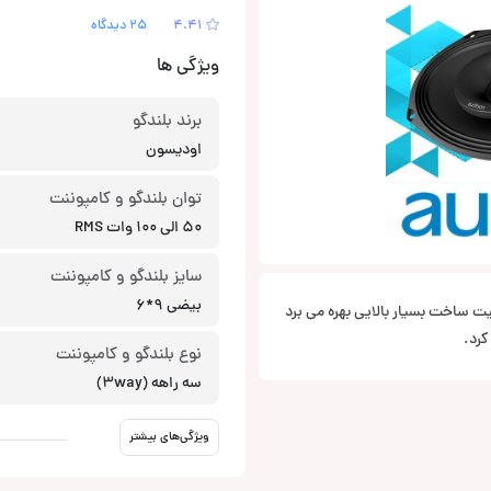
4.41
25 دیدگاه
ویژگی ها
برند بلندگو
اودیسون
توان بلندگو و کامپوننت
50 الی 100 وات RMS
سایز بلندگو و کامپوننت
بیضی 9*6
 کیفیت ساخت بسیار بالایی بهره می برد
کرد.
نوع بلندگو و کامپوننت
سه راهه (3way)
ویژگی‌های بیشتر