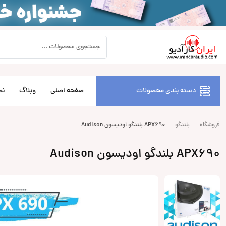
دسته بندی محصولات
صفحه اصلی
وبلاگ
نص
فروشگاه
بلندگو
APX690 بلندگو اودیسون Audison
APX690 بلندگو اودیسون Audison