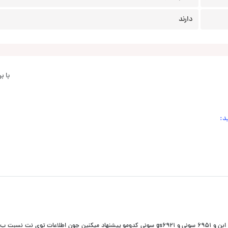
دارند
با 
د:
دوتا سوال داشتم یک اینکه ابن گریل نداره همینه مدلش؟؟ و اینکه بین ابن و 6951 سونی و gs6921 سونی کدومو پیشنهاد میکنین چون اطلاعات توی 