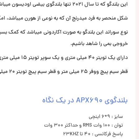
این بلندگو که تا سال 2021 تنها بلندگوی بیضی اودیسون میباشد، بی شک در میان بلندگوهای خاص میتوان آن را دسته بندی کرد.
شکل منحصر به فرد میدرنج آن که به نوعی از هورن میباشد، امکا
نوع سوراند این بلندگو به صورت آکاردونی میباشد که کمک بسیا
خروجی بمی را شاهد باشیم.
دارای یک تویتر 40 میلی متری و یک سوپر تویتر 15 میلی متری می باشد.
قطر سیم پیچ ووفر 25 میلی متر و قطر سیم پیچ تویتر 20 میلی متر می باشد.
بلندگوی APX690 در یک نگاه
سایز : 9*6 اینچی
توان : 100 وات RMS و حداکثر 300 وات
پاسخ فرکانسی : 40 تا 23KHZ