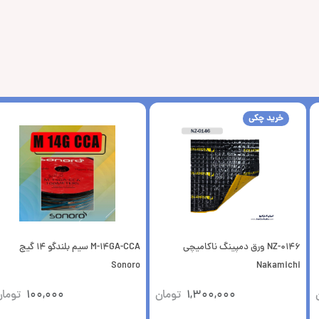
خرید چکی
NZ-0146 ورق دمپینگ ناکامیچی
M-14GA-CCA سیم بلندگو 14 گیج
Sonoro
Nakamichi
1,300,000
تومان
100,000
توما