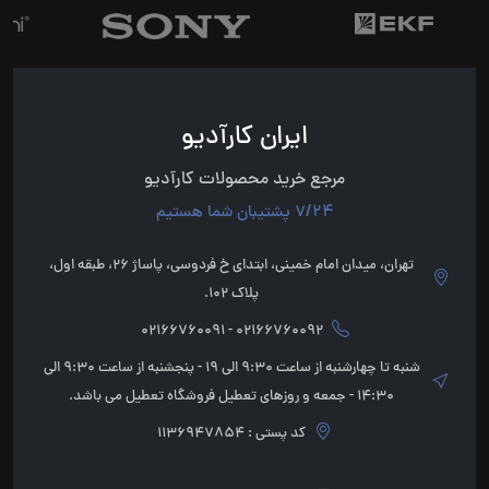
ایران کارآدیو
مرجع خرید محصولات کارآدیو
7/24 پشتیبان شما هستیم
تهران، میدان امام خمینی، ابتدای خ فردوسی، پاساژ 26، طبقه اول،
پلاک 102.
02166760092 - 02166760091
شنبه تا چهارشنبه از ساعت 9:30 الی 19 - پنجشنبه از ساعت 9:30 الی
14:30 - جمعه و روزهای تعطیل فروشگاه تعطیل می باشد.
کد پستی : 1136947854