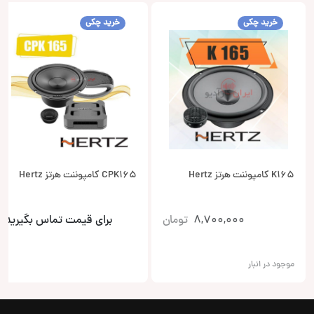
خرید چکی
خرید چکی
K165 کامپوننت هرتز Hertz
CPK165 کامپوننت هرتز Hertz
8,700,000
تومان
برای قیمت تماس بگیرید
موجود در انبار