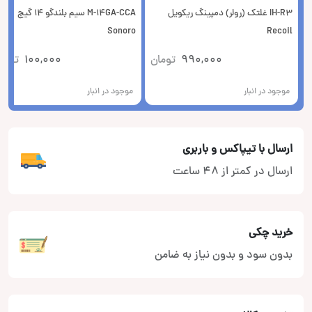
IH-R3 غلتک (رولر) دمپینگ ریکویل
M-14GA-CCA سیم بلندگو 14 گیج
Sonoro
Recoil
990,000
تومان
100,000
توما
موجود در انبار
موجود در انبار
ارسال با تیپاکس و باربری
ارسال در کمتر از 48 ساعت
خرید چکی
بدون سود و بدون نیاز به ضامن