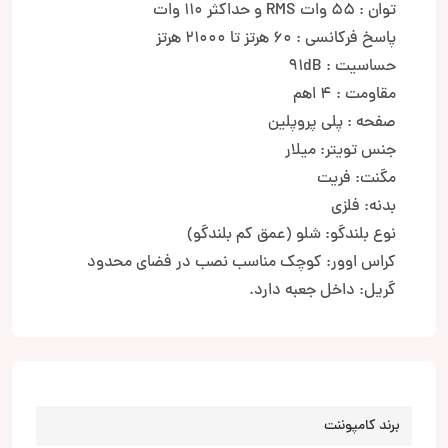
توان : 55 وات RMS و حداکثر 110 وات
پاسخ فرکانسی : 60 هرتز تا 21000 هرتز
حساسیت : 91dB
مقاومت : 4 اهم
صفحه : پلی پروپلین
جنس تویتر: میلار
مگنت: فریت
بدنه: فلزی
نوع بلندگو: شلو (عمق کم بلندگو)
کراس اوور: کوچک مناسب نصب در فضای محدود
گریل: داخل جعبه دارد.
برند کامپوننت