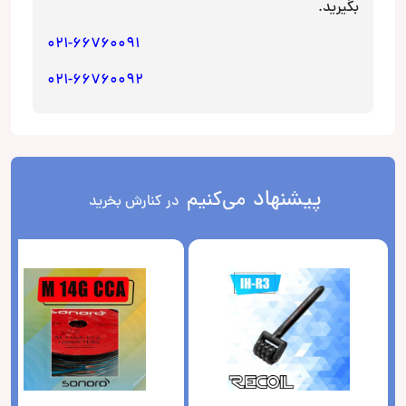
بگیرید.
021-66760091
021-66760092
پیشنهاد
می‌کنیم
در کنارش بخرید