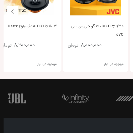
CS-DR6930 بلندگو جی وی سی
DCX165.3 بلندگو هرتز Hertz
JVC
8,000,000
تومان
8,200,000
تومان
موجود در انبار
موجود در انبار