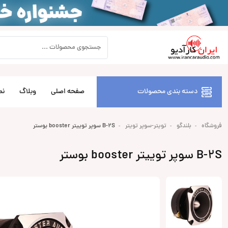
دسته بندی محصولات
صفحه اصلی
وبلاگ
نص
فروشگاه
بلندگو
تویتر-سوپر تویتر
B-2S سوپر توییتر booster بوستر
B-2S سوپر توییتر booster بوستر