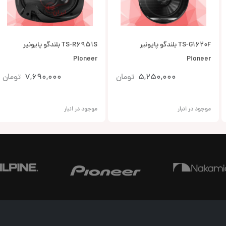
TS-G1620F بلندگو پایونیر
TS-R6951S بلندگو پایونیر
Pioneer
Pioneer
5,250,000
تومان
7,690,000
تومان
موجود در انبار
موجود در انبار