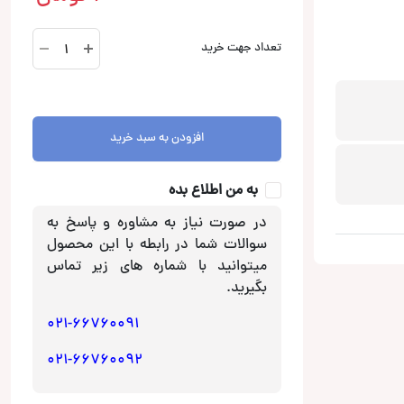
B-
تعداد جهت خرید
2S
سوپر
توییتر
booster
افزودن به سبد خرید
بوستر
عدد
به من اطلاع بده
در صورت نیاز به مشاوره و پاسخ به
سوالات شما در رابطه با این محصول
میتوانید با شماره های زیر تماس
بگیرید.
021-66760091
021-66760092