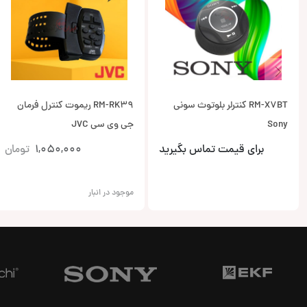
RM-X7BT کنترلر بلوتوث سونی
RM-RK39 ریموت کنترل فرمان
Sony
جی وی سی JVC
برای قیمت تماس بگیرید
1,050,000
تومان
موجود در انبار