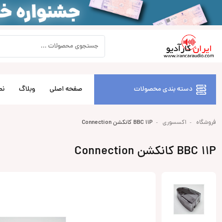
دسته بندی محصولات
صفحه اصلی
وبلاگ
نص
فروشگاه
اکسسوری
BBC 11P کانکشن Connection
BBC 11P کانکشن Connection