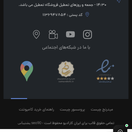
14:30 - جمعه و روزهای تعطیل فروشگاه تعطیل می باشد.
کد پستی : 1136947854
با ما در شبکه‌های اجتماعی
میدرنج چیست
پروسسور چیست
راهنمای خرید کامپوننت
seo90
پشتیبانی
تمامی حقوق قالب برای ایران کارآدیو محفوظ است -