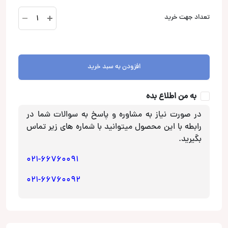
آمپلی
تعداد جهت خرید
فایر
بوستر
Booster
BSA-
افزودن به سبد خرید
4.60
ECO8
به من اطلاع بده
عدد
در صورت نیاز به مشاوره و پاسخ به سوالات شما در
رابطه با این محصول میتوانید با شماره های زیر تماس
بگیرید.
021-66760091
021-66760092