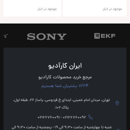
موجود در انبار
موجود در انبار
ایران کارآدیو
مرجع خرید محصولات کارآدیو
7/24 پشتیبان شما هستیم
تهران، میدان امام خمینی، ابتدای خ فردوسی، پاساژ 26، طبقه اول،
پلاک 102.
02166760092 - 02166760091
شنبه تا چهارشنبه از ساعت 9:30 الی 19 - پنجشنبه از ساعت 9:30 الی