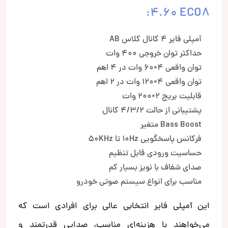
4.60 ECO8:
آمپلی فایر 4 کانال کلاس AB
حداکثر توان خروجی 400 وات
توان واقعی 4×60 وات در 4 اهم
توان واقعی 4×120 وات در 2 اهم
قابلیت بریج 2×200 وات
پشتیبانی از حالت 4/3/2 کانال
Bass Boost متغیر
فرکانس پاسخگویی 10Hz تا 50KHz
حساسیت ورودی قابل تنظیم
صدای شفاف با نویز بسیار کم
مناسب برای انواع سیستم صوتی خودرو
این آمپلی فایر انتخابی عالی برای افرادی است که
می‌خواهند با هزینه‌ای مناسب، صدایی قدرتمند و