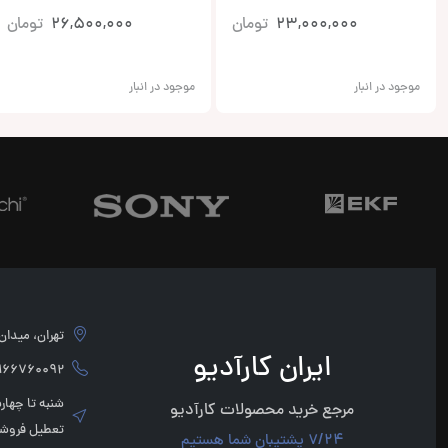
23,000,000
تومان
26,500,000
تومان
موجود در انبار
موجود در انبار
تهران، میدان امام 
ایران کارآدیو
760092 - 02166760091
مرجع خرید محصولات کارآدیو
تعطیل فروشگ
7/24 پشتیبان شما هستیم