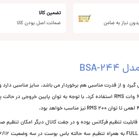
تضمین کالا
دون نیاز به ضامن
ضمانت اصل بودن کالا
4 کانال بوستر مدل BSA-244 در کلاس AB قرار می گیرد و از قدرت مناسبی هم برخوردار می باشد. سایز مناسبی 
توان 40 واتی میتوان برای راه اندازی بلندگو هایی تا حدود 60 وات RMS استفاده کرد. با توجه به توان پایین خرو
ک جفت کانال فیلتر تنظیم صدا تنها بر روی HPF/FULL با قابلیت تنظیم فرکانس بوده و در جفت کانال دیگر امکان ت