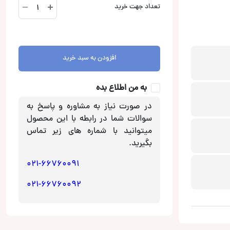
BSA-
تعداد جهت خرید
244
آمپلی
فایر
4
افزودن به سبد خرید
کانال
بوستر
Booster
به من اطلاع بده
عدد
در صورت نیاز به مشاوره و پاسخ به
سوالات شما در رابطه با این محصول
میتوانید با شماره های زیر تماس
بگیرید.
021-66760091
021-66760092