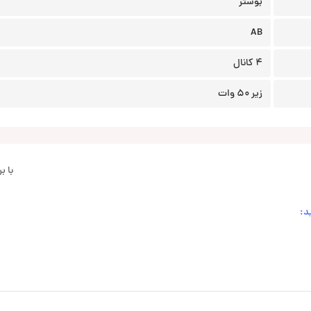
بوستر
AB
4 کانال
زیر 50 وات
با 
د: