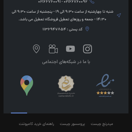
02166760092 - 02166760091
شنبه تا چهارشنبه از ساعت 9:30 الی 19 - پنجشنبه از ساعت 9:30 الی
14:30 - جمعه و روزهای تعطیل فروشگاه تعطیل می باشد.
کد پستی : 1136947854
با ما در شبکه‌های اجتماعی
میدرنج چیست
پروسسور چیست
راهنمای خرید کامپوننت