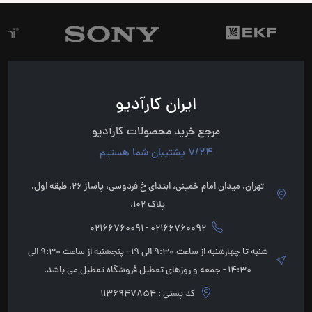
ایران کارآدیو
مرجع خرید محصولات کارآدیو
7/24 پشتیبان شما هستیم
تهران، میدان امام خمینی، ابتدای خ فردوسی، پاساژ 26، طبقه اول،
پلاک 102.
02166760092 - 02166760091
شنبه تا چهارشنبه از ساعت 9:30 الی 19 - پنجشنبه از ساعت 9:30 الی
14:30 - جمعه و روزهای تعطیل فروشگاه تعطیل می باشد.
کد پستی : 1136947854