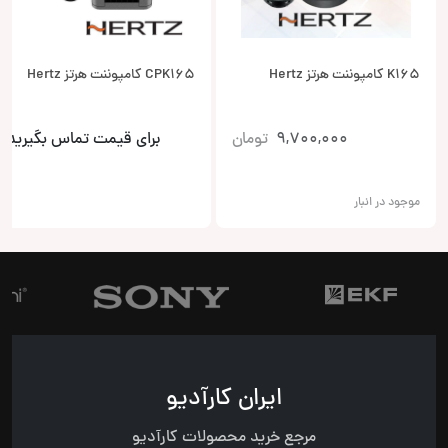
K165 کامپوننت هرتز Hertz
CPK165 کامپوننت هرتز Hertz
9,700,000
تومان
برای قیمت تماس بگیرید
موجود در انبار
ایران کارآدیو
مرجع خرید محصولات کارآدیو