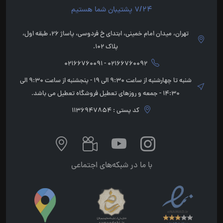
7/24 پشتیبان شما هستیم
تهران، میدان امام خمینی، ابتدای خ فردوسی، پاساژ 26، طبقه اول،
پلاک 102.
02166760092 - 02166760091
شنبه تا چهارشنبه از ساعت 9:30 الی 19 - پنجشنبه از ساعت 9:30 الی
14:30 - جمعه و روزهای تعطیل فروشگاه تعطیل می باشد.
کد پستی : 1136947854
با ما در شبکه‌های اجتماعی