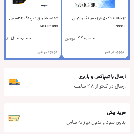
IH-R3 غلتک (رولر) دمپینگ ریکویل
NZ-0146 ورق دمپینگ ناکامیچی
Nakamichi
Recoil
990,000
تومان
1,300,000
توما
موجود در انبار
موجود در انبار
ارسال با تیپاکس و باربری
ارسال در کمتر از 48 ساعت
خرید چکی
بدون سود و بدون نیاز به ضامن