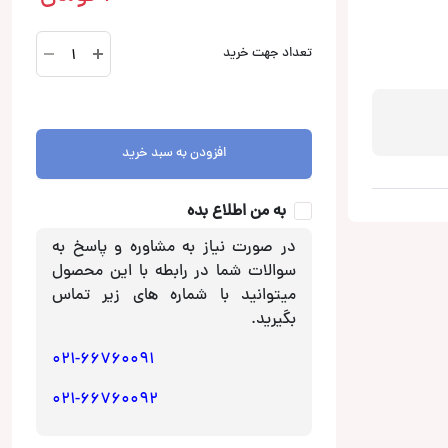
CB3173
تعداد جهت خرید
کابل
تایپ
سی
به
افزودن به سبد خرید
AUX
وریتی
Verity
به من اطلاع بده
عدد
در صورت نیاز به مشاوره و پاسخ به
سوالات شما در رابطه با این محصول
میتوانید با شماره های زیر تماس
بگیرید.
021-66760091
021-66760092