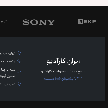
تهران، میدان امام 
ایران کارآدیو
760092 - 02166760091
مرجع خرید محصولات کارآدیو
تعطیل فروشگ
7/24 پشتیبان شما هستیم
کد پستی : 1136947854