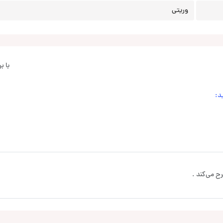
وریتی
با 
د:
ح می‌کند .