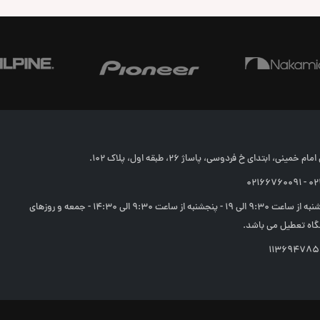
خمینی، ابتدای خ فردوسی، پاساژ 26، طبقه اول، پلاک 102.
02166
شنبه تا چهارشنبه از ساعت 9:30 الی 19 - پنجشنبه از ساعت 9:30 الی 14:30 - جمعه و روزهای
اه تعطیل می باشد.