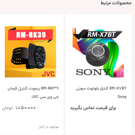
محصولات مرتبط
RM-X7BT کنترلر بلوتوث سونی
RM-RK39 ریموت کنترل فرمان
Sony
جی وی سی JVC
برای قیمت تماس بگیرید
1,050,000
تومان
موجود در انبار