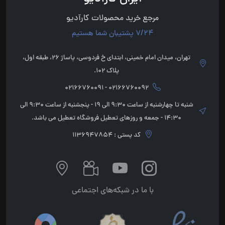
مرجع خرید محصولات کارآدیو
7/24 پشتیبان شما هستیم
تهران، میدان امام خمینی، ابتدای خ فردوسی، پاساژ 26، طبقه اول،
پلاک 102.
02166760092 - 02166760091
شنبه تا چهارشنبه از ساعت 9:30 الی 19 - پنجشنبه از ساعت 9:30 الی
14:30 - جمعه و روزهای تعطیل فروشگاه تعطیل می باشد.
کد پستی : 1136947854
با ما در شبکه‌های اجتماعی