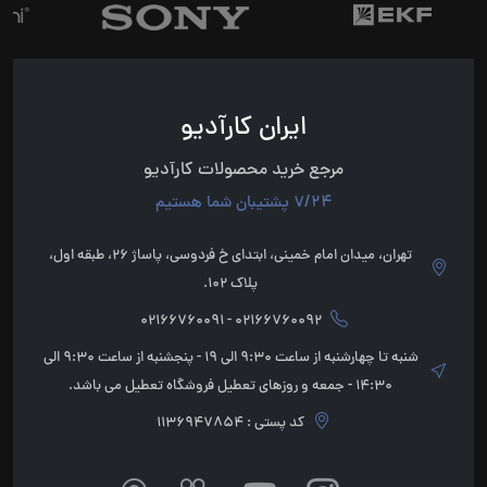
ایران کارآدیو
مرجع خرید محصولات کارآدیو
7/24 پشتیبان شما هستیم
تهران، میدان امام خمینی، ابتدای خ فردوسی، پاساژ 26، طبقه اول،
پلاک 102.
02166760092 - 02166760091
شنبه تا چهارشنبه از ساعت 9:30 الی 19 - پنجشنبه از ساعت 9:30 الی
14:30 - جمعه و روزهای تعطیل فروشگاه تعطیل می باشد.
کد پستی : 1136947854