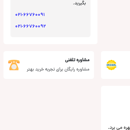
بگیرید.
021-66760091
021-66760092
مشاوره تلفنی
مشاوره رایگان برای تجربه خرید بهتر