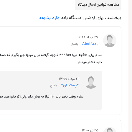
مشاهده قوانین ارسال دیدگاه
ببخشید، برای نوشتن دیدگاه باید
وارد بشوید
27 مرداد 1399
Abolfazl
پاسخ
کنید تشکر میکنم
29 مرداد 1399
*پشتیبان*
پاسخ
سلام وقت بخیر باند 13 نیاز به برش دارد ولی اگر بخواهید بصورت فابریکی بلندگو 10 سانتی ببندید پیشنهاد ما 1096 کنوود است
25 تیر 1400