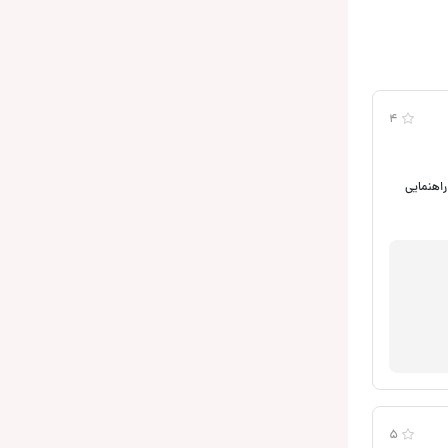
4
اقچه باشه؟ میشه باند ۱۳ انداخت یا نه لطفا راهنمایی
5