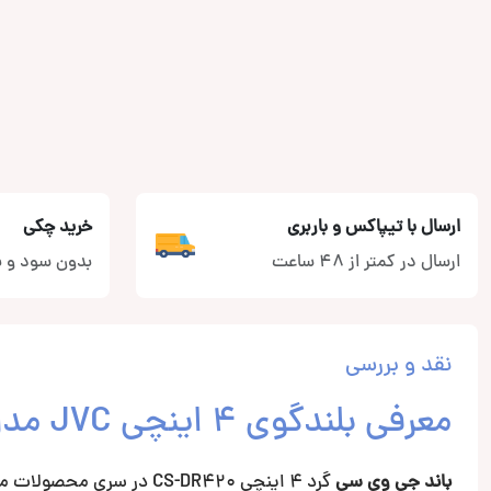
ارسال با تیپاکس و باربری
خرید چکی
ارسال در کمتر از 48 ساعت
بدون سود و ب
نقد و بررسی
معرفی بلندگوی 4 اینچی JVC مدل CS-DR420
باند جی وی سی
گرد 4 اینچی CS-DR420 در سری محصولات میان رده این شرکت قرار میگیرند و از کیفیت و قدرت صدای مطلوبی بهره می برد.