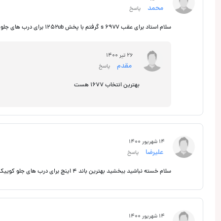
محمد
پاسخ
سلام استاد برای عقب ۶۹۷۷ s گرفتم با پخش ۱۲۵۲ub برای درب های جلو چی بگیرم؟
26 تیر 1400
مقدم
پاسخ
بهترین انتخاب 1677 هست
14 شهریور 1400
علیرضا
پاسخ
سلام خسته نباشید ببخشید بهترین باند ۴ اینچ برای درب های جلو کوییک چی پیشنهاد میدین؟
14 شهریور 1400