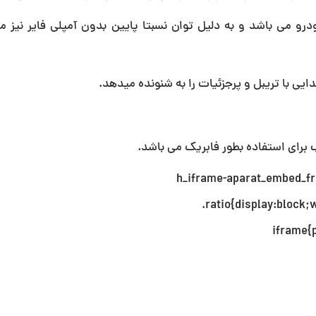
وچک 4 اینچی مناسب درب خودرو می باشد و به دلیل توان نسبتا پایین بدون آمپلی فایر نیز
رای استفاده بطور فابریک می باشد.
.h_iframe-aparat_embed_f
.ratio{display:block
iframe{p