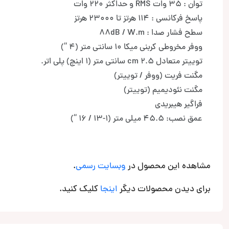
توان : 35 وات RMS و حداکثر 220 وات
پاسخ فرکانسی : 114 هرتز تا 23000 هرتز
سطح فشار صدا : 88dB / W.m
ووفر مخروطی کربنی میکا 10 سانتی متر (4 “)
توییتر متعادل 2.5 cm سانتی متر (1 اینچ) پلی اتر.
مگنت فریت (ووفر / توییتر)
مگنت نئودیمیم (توییتر)
فراگیر هیبریدی
عمق نصب: 45.5 میلی متر (1-13 / 16 “)
مشاهده این محصول در
وبسایت رسمی
.
برای دیدن محصولات دیگر
اینجا
کلیک کنید.