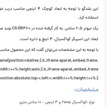
این بلندگو با توجه به ابعاد ک
استفاده کرد.
یک تیوتر 2.5 سانتی به کار گرفته شده در CS-DR420 نوید صدایی با تریبل و پرجزئیات را به شنونده میدهد.
ابعاد این اسپیکر کواکسیال، 4 اینچ و دایره است.
با توجه به این مشخصات می‌توان گفت که این محصول مناسب ب
rame{position:relative;}.h_iframe-aparat_embed_frame
;width:100%;height:auto;}.h_iframe-aparat_embed_frame
osition:absolute;top:0;left:0;width:100%;height:100%;}
مشخصات:
نوع :کواکسیال 2way و 4 اینچی – 10 سانتی متری