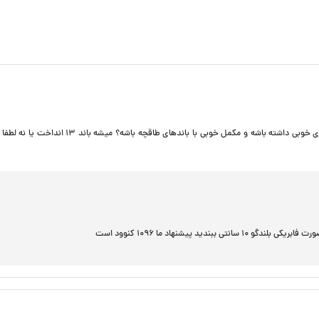
سلام برای طاقچه تیبا ۶۹۹۶ex کنوود گرفتم برای دربها چی بگیرم که صدای خوبی داشته باشه و مکمل خوبی با باندهای ط