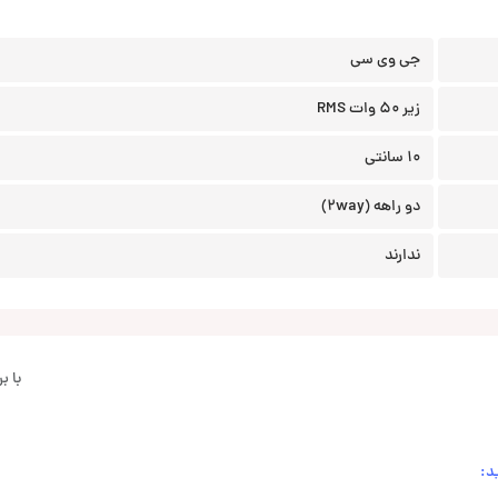
جی وی سی
زیر 50 وات RMS
10 سانتی
دو راهه (2way)
ندارند
با 
د: